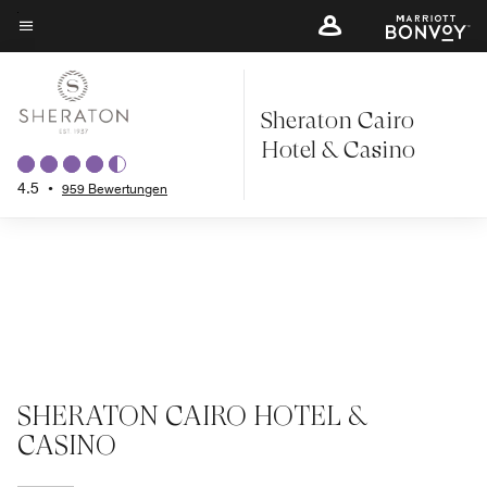
Zurück zur Übersicht
Skip
to
Menütext
main
content
Sheraton Cairo
Hotel & Casino
4.5
•
959 Bewertungen
SHERATON CAIRO HOTEL &
CASINO