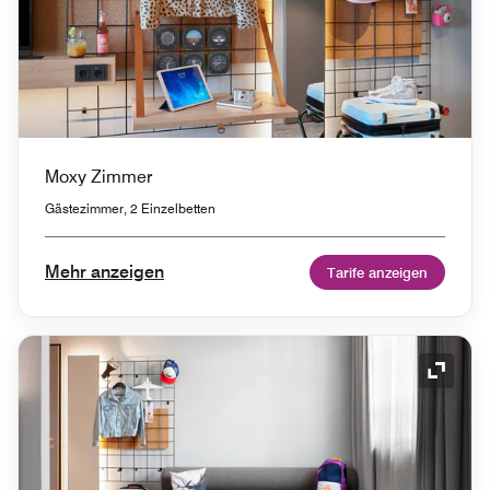
Moxy Zimmer
Gästezimmer, 2 Einzelbetten
Mehr anzeigen
Tarife anzeigen
Symbol