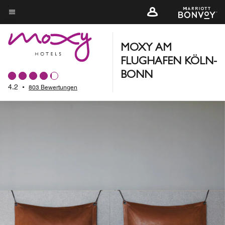
Skip
to
Menütext
main
content
MOXY AM
FLUGHAFEN KÖLN-
BONN
4.2
•
803 Bewertungen