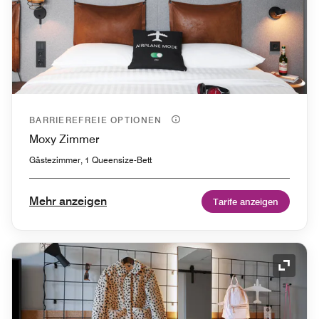
BARRIEREFREIE OPTIONEN
Moxy Zimmer
Gästezimmer, 1 Queensize-Bett
Mehr anzeigen
Tarife anzeigen
Symbol