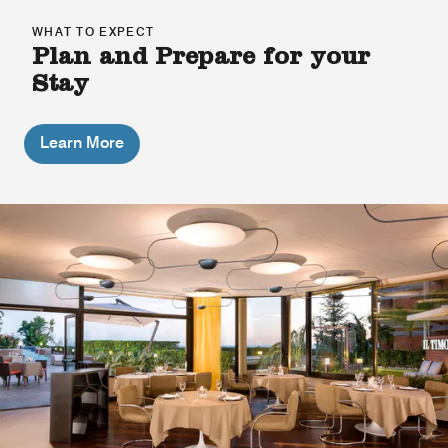
WHAT TO EXPECT
Plan and Prepare for your
Stay
Learn More
Pool Bar
The Pool Bar is a unique place where you can spend
hours lounging under the umbrella reading a book and
drink a fresh fruit juice enjoing sicilian sun during the
summer.