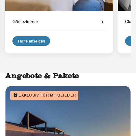
Gästezimmer
Class
Tarife anzeigen
Tar
Angebote & Pakete
EXKLUSIV FÜR MITGLIEDER