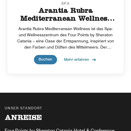
SPA
Arantia Rubra
Mediterranean Wellness
(at a fee)
Arantia Rubra Mediterranean Wellness ist das Spa-
und Wellnesszentrum des Four Points by Sheraton
Catania – eine Oase der Entspannung, inspiriert von
den Farben und Düften des Mittelmeers. Der
Wellnessbereich umfasst Sauna, Dampfbad, Jacuzzi
Buchen
und einen Ruhebereich. Im Beauty-Bereich erwarten
Mehr erfahren
Sie Orangenmassagen, exklusive Rituale und
professionelle Behandlungen von Maria Galland Paris
– für ein authentisches, regenerierendes und
individuelles Wohlfühlerlebnis nur wenige Schritte vom
Meer entfernt
UNSER STANDORT
ANREISE
Four Points by Sheraton Catania Hotel & Conference