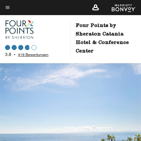
Skip
to
Menütext
main
Four Points by
content
Sheraton Catania
Hotel & Conference
Center
3.8
•
419 Bewertungen