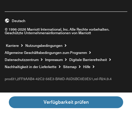
Deutsch
© 1996-2026 Marriott International, Inc. Alle Rechte vorbehalten.
Geschützte Unternehmensinformationen von Marriott
Opens a new window
Karriere
Nutzungsbedingungen
Allgemeine Geschäftsbedingungen zum Programm
Datenschutzzentrum
Impressum
Digitale Barrierefreiheit
Nachhaltigkeit in der Lieferkette
Sitemap
Hilfe
prod31,2FF9AAB4-42C2-56E3-BA8D-A5D5BC0E0E51,rel-R24.9.4
Verfügbarkeit prüfen