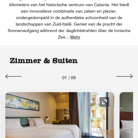
kilometers van het historische centrum van Catania. Het biedt
een innovatieve combinatie van zaken en plezier,
ondergedompeld in de authentieke schoonheid van de
landschappen van Zuid-Italië. Geniet van de pracht der
Sonnenaufgang während der daglichtstrahlen über de Ionische
Zee
...
Mehr
Zimmer & Suiten
01
/
09
ol "Ausklappen"
Symbol "Auskl