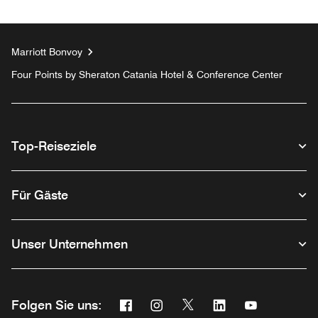
Marriott Bonvoy
Four Points by Sheraton Catania Hotel & Conference Center
Top-Reiseziele
Für Gäste
Unser Unternehmen
Facebook
Instagram
Twitter
Linkedin
Youtube
Folgen Sie uns:
Opens a new window
Opens a new window
Opens a new window
Opens a new wind
Opens a new