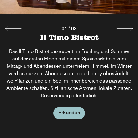
Erkunden
01
/
03
Il Melograno Lobby Bar
Il Timo Bistrot
Das Il Timo Bistrot bezaubert im Frühling und Sommer
Il Melograno Lobby Bar is a modern and cozy place at
lobby floor with 50' led tvscreen for sports channels. Enjoy
auf der ersten Etage mit einem Speiseerlebnis zum
free time and relax from lunch to aperitivo and dinner or to
Mittag- und Abendessen unter freiem Himmel. Im Winter
wird es nur zum Abendessen in die Lobby übersiedelt,
sip a Sicilian Best Brews beer or an evergreen cocktail
wo Pflanzen und ein See im Innenbereich das passende
Ambiente schaffen. Sizilianische Aromen, lokale Zutaten.
Erkunden
Reservierung erforderlich.
Erkunden