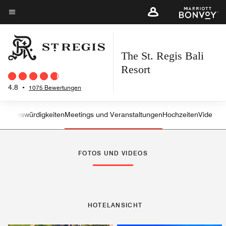
Skip
to
Menütext
main
content
The St. Regis Bali
Resort
4.8
•
1075 Bewertungen
Sehenswürdigkeiten
Meetings und Veranstaltungen
Hochzeiten
Video
Linkspfeil
Rec
FOTOS UND VIDEOS
HOTELANSICHT