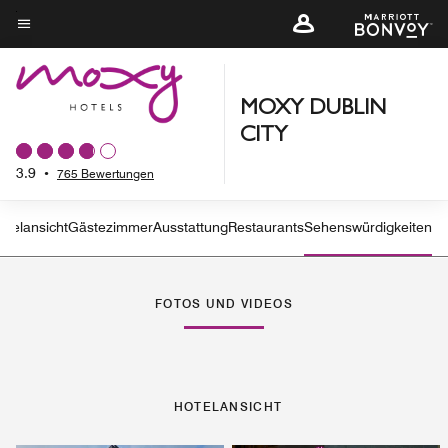
Skip
to
Menütext
main
content
MOXY DUBLIN
CITY
3.9
•
765 Bewertungen
otelansicht
Gästezimmer
Ausstattung
Restaurants
Sehenswürdigkeiten
FOTOS UND VIDEOS
HOTELANSICHT