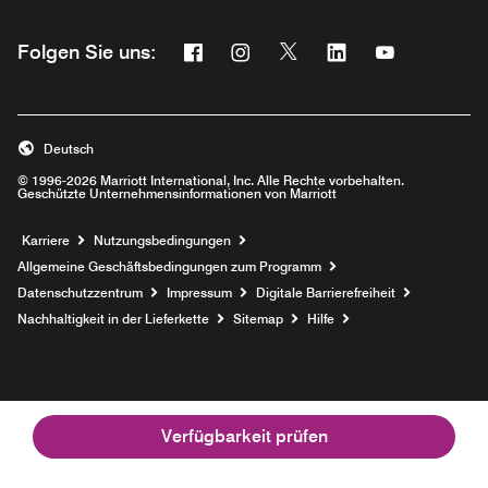
Facebook
Instagram
Twitter
Linkedin
Youtube
Folgen Sie uns:
Opens a new window
Opens a new window
Opens a new window
Opens a new wind
Opens a new
Deutsch
© 1996-2026 Marriott International, Inc. Alle Rechte vorbehalten.
Geschützte Unternehmensinformationen von Marriott
Opens a new window
Karriere
Nutzungsbedingungen
Allgemeine Geschäftsbedingungen zum Programm
Datenschutzzentrum
Impressum
Digitale Barrierefreiheit
Nachhaltigkeit in der Lieferkette
Sitemap
Hilfe
Verfügbarkeit prüfen