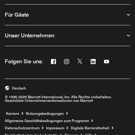
Für Gäste
Unser Unternehmen
Facebook
Instagram
Twitter
Linkedin
Youtube
Folgen Sie uns:
Opens a new window
Opens a new window
Opens a new window
Opens a new wind
Opens a new
Deutsch
© 1996-2026 Marriott International, Inc. Alle Rechte vorbehalten.
Geschützte Unternehmensinformationen von Marriott
Opens a new window
Karriere
Nutzungsbedingungen
Allgemeine Geschäftsbedingungen zum Programm
Datenschutzzentrum
Impressum
Digitale Barrierefreiheit