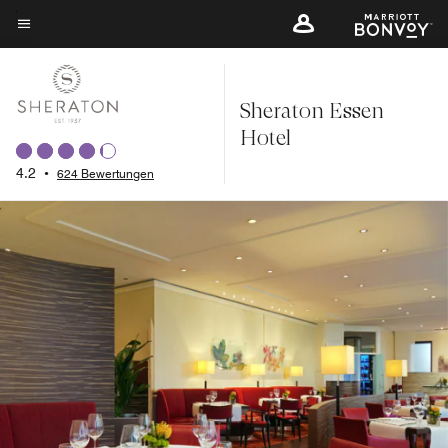
Skip
to
Menütext
main
content
Sheraton Essen
Hotel
4.2
•
624 Bewertungen