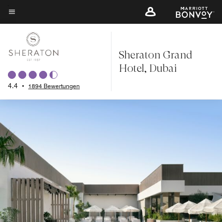
Skip
to
Menütext
main
content
Sheraton Grand
Hotel, Dubai
4.4
•
1894 Bewertungen