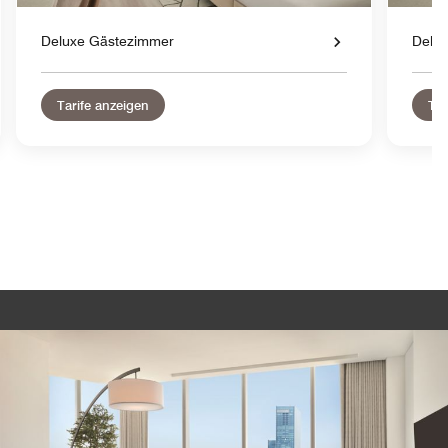
Deluxe Gästezimmer
Delu
Tarife anzeigen
Tar