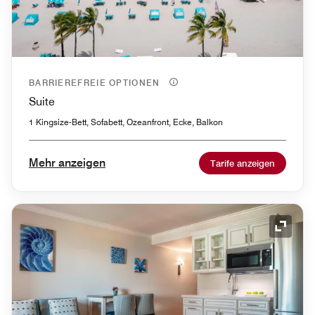
BARRIEREFREIE OPTIONEN
Suite
1 Kingsize-Bett, Sofabett, Ozeanfront, Ecke, Balkon
Mehr anzeigen
Tarife anzeigen
Symbol