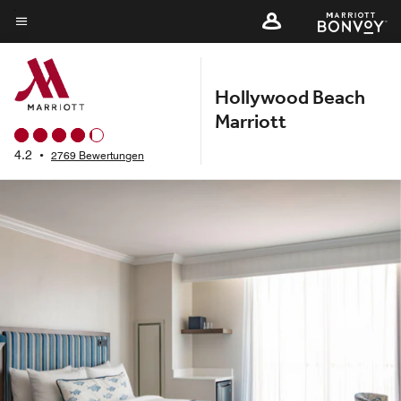
Skip
to
Menütext
main
content
Hollywood Beach
Marriott
4.2
•
2769 Bewertungen