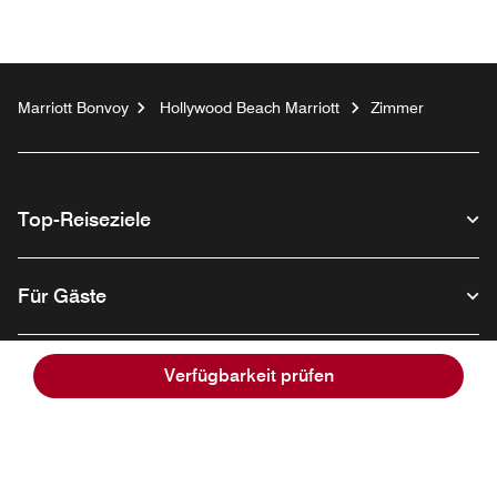
Marriott Bonvoy
Hollywood Beach Marriott
Zimmer
Top-Reiseziele
Für Gäste
Unser Unternehmen
Verfügbarkeit prüfen
Facebook
Instagram
Twitter
Linkedin
Youtube
Folgen Sie uns:
Opens a new window
Opens a new window
Opens a new window
Opens a new wind
Opens a new