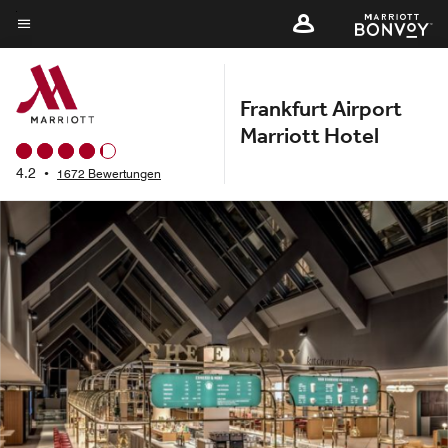
Skip
to
Menütext
main
content
Frankfurt Airport
Marriott Hotel
4.2
•
1672 Bewertungen