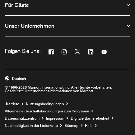
Für Gäste
Unser Unternehmen
Facebook
Instagram
Twitter
Linkedin
Youtube
Folgen Sie uns:
Opens a new window
Opens a new window
Opens a new window
Opens a new windo
Opens a new 
Deutsch
© 1996-2026 Marriott International, Inc. Alle Rechte vorbehalten.
Geschützte Unternehmensinformationen von Marriott
Opens a new window
Karriere
Nutzungsbedingungen
Allgemeine Geschäftsbedingungen zum Programm
Datenschutzzentrum
Impressum
Digitale Barrierefreiheit
Nachhaltigkeit in der Lieferkette
Sitemap
Hilfe