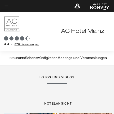
Skip
to
Menütext
main
content
AC Hotel Mainz
4.4
•
376 Bewertungen
tung
Restaurants
Sehenswürdigkeiten
Meetings und Veranstaltungen
Linkspfeil
Rec
FOTOS UND VIDEOS
HOTELANSICHT