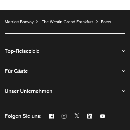
Marriott Bonvoy
The Westin Grand Frankfurt
Fotos
Top-Reiseziele
Für Gäste
Unser Unternehmen
Facebook
Instagram
Twitter
Linkedin
Youtube
Folgen Sie uns:
Opens a new window
Opens a new window
Opens a new window
Opens a new wind
Opens a new