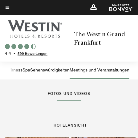
Skip
to
Menütext
main
content
The Westin Grand
Frankfurt
4.4
•
599 Bewertungen
und Fitness
Spa
Sehenswürdigkeiten
Meetings und Veranstaltungen
Linkspfeil
Rec
FOTOS UND VIDEOS
HOTELANSICHT