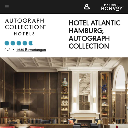
Skip
to
Menütext
main
HOTEL ATLANTIC
content
HAMBURG,
AUTOGRAPH
COLLECTION
4.7
•
1639 Bewertungen