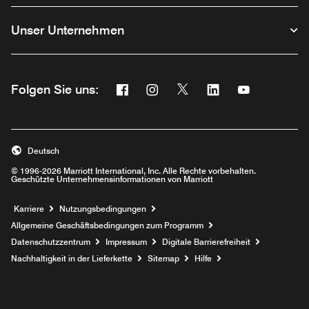
Unser Unternehmen
Facebook
Instagram
Twitter
Linkedin
Youtube
Folgen Sie uns:
Opens a new window
Opens a new window
Opens a new window
Opens a new wind
Opens a new
Deutsch
© 1996-2026 Marriott International, Inc. Alle Rechte vorbehalten.
Geschützte Unternehmensinformationen von Marriott
Opens a new window
Karriere
Nutzungsbedingungen
Allgemeine Geschäftsbedingungen zum Programm
Datenschutzzentrum
Impressum
Digitale Barrierefreiheit
Nachhaltigkeit in der Lieferkette
Sitemap
Hilfe