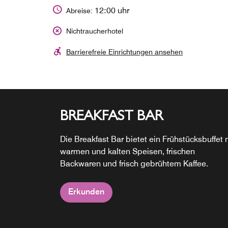
12:00 uhr
Abreise:
Nichtraucherhotel
Barrierefreie Einrichtungen ansehen
BREAKFAST BAR
THE NOW BAR
24/7 PICK-UP
Die Breakfast Bar bietet ein Frühstücksbuffet 
Cocktails, lokale Biere, ausgewählte Weine u
Eine Auswahl an Snacks, Getränken und
warmen und kalten Speisen, frischen
Signature Bites treffen in der The Now Bar
praktischen Reiseartikeln ist rund um die Uhr
Backwaren und frisch gebrühtem Kaffee.
aufeinander – dem sozialen Treffpunkt des
verfügbar.
Moxy.
Erkunden
Erkunden
Erkunden