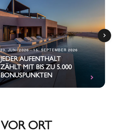
23. JUNI 2026 - 15. SEPTEMBER 2026
24. FEB
JEDER AUFENTHALT
ZÄHLT MIT BIS ZU 5.000
STAYC
BONUSPUNKTEN
VIERB
 VOR ORT