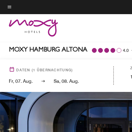
Skip
to
Menütext
main
content
MOXY HAMBURG ALTONA
4.0
DATEN
(
1
ÜBERNACHTUNG)
Fr, 07. Aug.
Sa, 08. Aug.