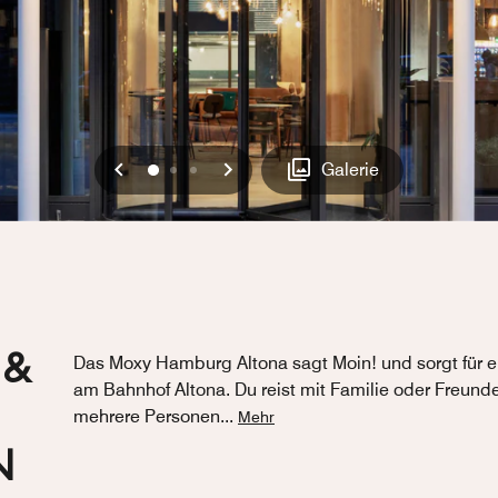
Vorherige
Weiter
0
1
2
Galerie
 &
Das Moxy Hamburg Altona sagt Moin! und sorgt für e
am Bahnhof Altona. Du reist mit Familie oder Freun
mehrere Personen
...
Mehr
N