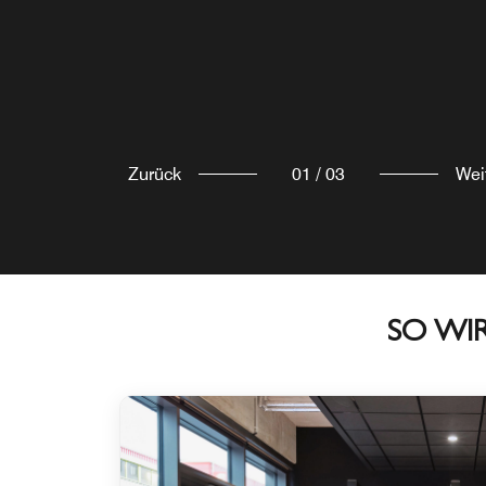
Zurück
01
/
03
Wei
SO WI