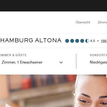
Übersicht
Zimm
T HAMBURG ALTONA
4.5
•
166
ZIMMER & GÄSTE
SONDERTA
1
Zimmer,
1
Erwachsener
Niedrigste