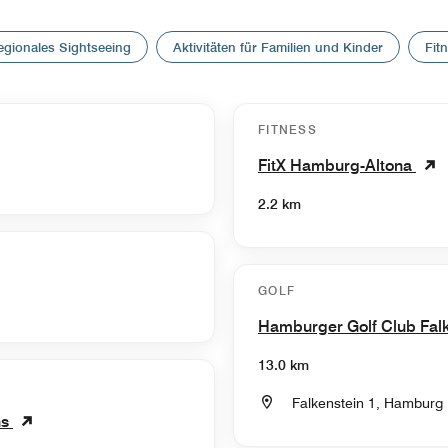
egionales Sightseeing
Aktivitäten für Familien und Kinder
Fit
FITNESS
FitX Hamburg-Altona
2.2 km
GOLF
Hamburger Golf Club Fal
13.0 km
Falkenstein 1, Hamburg
ns