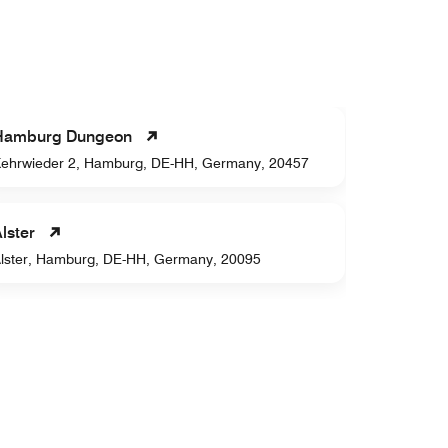
Fischmar
Hamburg Dungeon
Große Elb
ehrwieder 2, Hamburg, DE-HH, Germany, 20457
22767
lster
Speicher
lster, Hamburg, DE-HH, Germany, 20095
Speichers