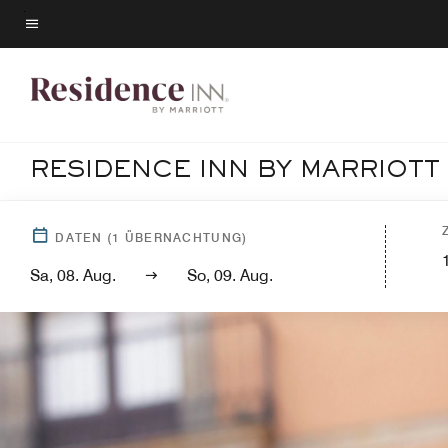
Skip
to
Menütext
main
content
RESIDENCE INN BY MARRIOT
DATEN
(
1
ÜBERNACHTUNG)
Sa, 08. Aug.
So, 09. Aug.