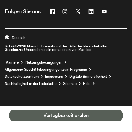
Facebook
Instagram
Twitter
Linkedin
Youtube
Folgen Sie uns:
Opens a new window
Opens a new window
Opens a new window
Opens a new wind
Opens a new
Deutsch
© 1996-2026 Marriott International, Inc. Alle Rechte vorbehalten.
Geschützte Unternehmensinformationen von Marriott
Opens a new window
Karriere
Nutzungsbedingungen
Allgemeine Geschäftsbedingungen zum Programm
Datenschutzzentrum
Impressum
Digitale Barrierefreiheit
Nachhaltigkeit in der Lieferkette
Sitemap
Hilfe
Verfügbarkeit prüfen