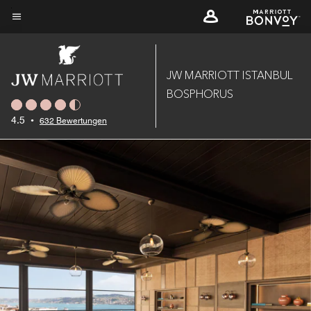
Skip
to
Menütext
main
content
JW MARRIOTT ISTANBUL
BOSPHORUS
4.5
•
632 Bewertungen