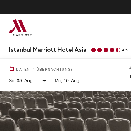
Skip
to
Menütext
main
content
Istanbul Marriott Hotel Asia
4.5
DATEN
(
1
ÜBERNACHTUNG)
So, 09. Aug.
Mo, 10. Aug.