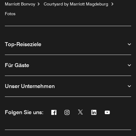
Marriott Bonvoy
Courtyard by Marriott Magdeburg
Fotos
Top-Reiseziele
Für Gäste
Unser Unternehmen
Facebook
Instagram
Twitter
Linkedin
Youtube
Folgen Sie uns:
Opens a new window
Opens a new window
Opens a new window
Opens a new wind
Opens a new