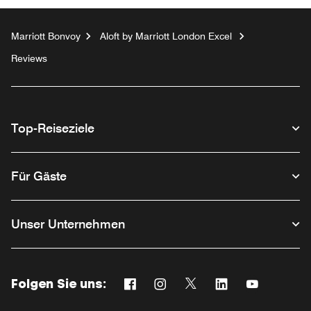
Marriott Bonvoy
Aloft by Marriott London Excel
Reviews
Top-Reiseziele
Für Gäste
Unser Unternehmen
Folgen Sie uns:
Facebook
Instagram
Twitter
Linkedin
Youtube
Opens a new window
Opens a new window
Opens a new window
Opens a new win
Opens a ne