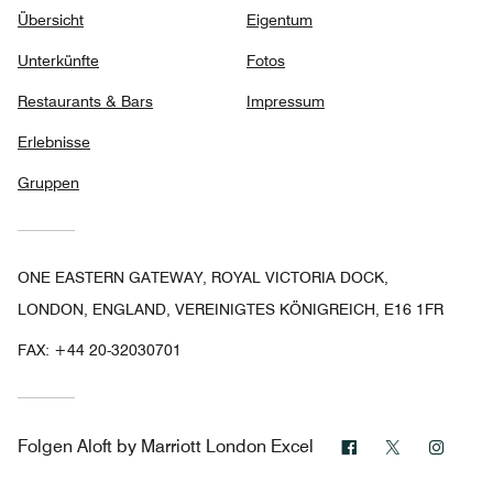
Übersicht
Eigentum
Unterkünfte
Fotos
Restaurants & Bars
Impressum
Erlebnisse
Gruppen
ONE EASTERN GATEWAY, ROYAL VICTORIA DOCK,
LONDON, ENGLAND, VEREINIGTES KÖNIGREICH, E16 1FR
FAX:
+44 20-32030701
Facebook
Twitter
Insta
Folgen
Aloft by Marriott London Excel