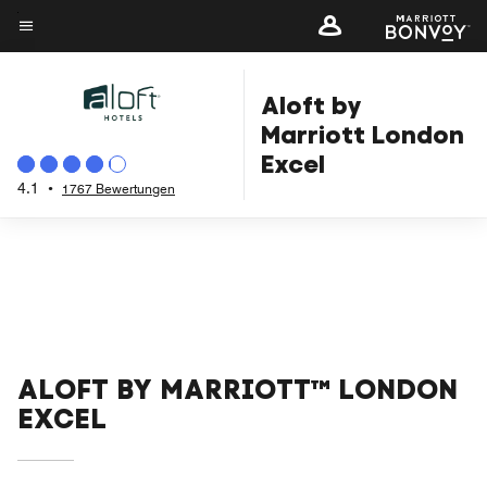
Skip
to
Menütext
main
Aloft by
content
Marriott London
Excel
4.1
•
1767 Bewertungen
ALOFT BY MARRIOTT™ LONDON
EXCEL