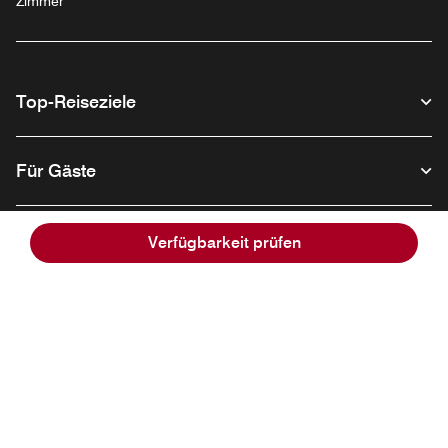
Zimmer
Top-Reiseziele
Für Gäste
Unser Unternehmen
Verfügbarkeit prüfen
Facebook
Instagram
Twitter
Linkedin
Youtube
Folgen Sie uns:
Opens a new window
Opens a new window
Opens a new window
Opens a new wind
Opens a new
Deutsch
© 1996-2026 Marriott International, Inc. Alle Rechte vorbehalten.