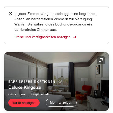
In jeder Zimmerkategorie steht ggf. eine begrenzte
Anzahl an barrierefreien Zimmern zur Verfügung.
Wählen Sie während des Buchungsvorgangs ein
barrierefreies Zimmer aus.
Preise und Verfügbarkeiten anzeigen
Symbol
BARRIEREFREIE OPTIONEN
Deluxe Kingsize
Gästezimmer, 1 Kingsize-Bett
Mehr anzeigen
Tarife anzeigen