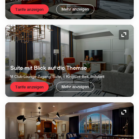
Mehr anzeigen
Tarife anzeigen
Symbol
Suite mit Blick auf die Themse
M Club-Lounge-Zugang, Suite, 1 Kingsize-Bett, Sofabett
Mehr anzeigen
Tarife anzeigen
Symbol