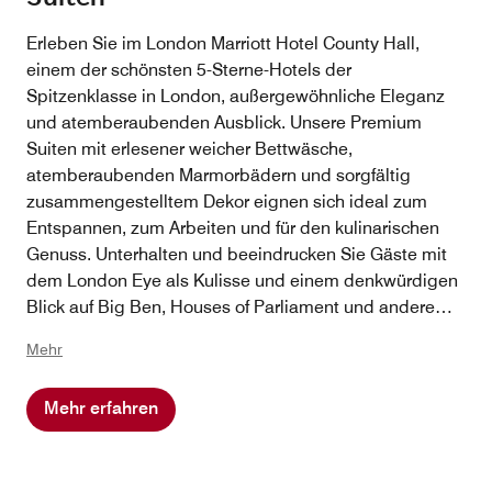
Erleben Sie im London Marriott Hotel County Hall,
einem der schönsten 5-Sterne-Hotels der
Spitzenklasse in London, außergewöhnliche Eleganz
und atemberaubenden Ausblick. Unsere Premium
Suiten mit erlesener weicher Bettwäsche,
atemberaubenden Marmorbädern und sorgfältig
zusammengestelltem Dekor eignen sich ideal zum
Entspannen, zum Arbeiten und für den kulinarischen
Genuss. Unterhalten und beeindrucken Sie Gäste mit
dem London Eye als Kulisse und einem denkwürdigen
Blick auf Big Ben, Houses of Parliament und andere
Wahrzeichen der Umgebung. Genießen Sie ein À-la-
Mehr
carte-Frühstück in The Library und stöbern Sie in der
politischen Literatur des Hotels. Hotelgäste einer Suite
Mehr erfahren
genießen außerdem Zugang zur M Club Lounge, in der
den ganzen Tag über kostenlose Erfrischungen
gereicht werden, und können das Fitnesscenter The
Club at County Hall in vollem Umfang nutzen, zu dem