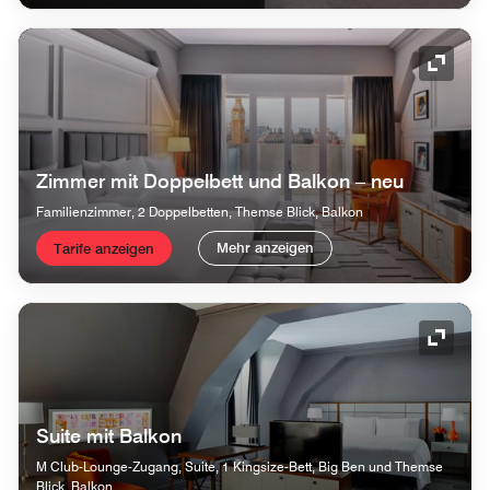
Symbol
Zimmer mit Doppelbett und Balkon – neu
Familienzimmer, 2 Doppelbetten, Themse Blick, Balkon
Mehr anzeigen
Tarife anzeigen
Symbol
Suite mit Balkon
M Club-Lounge-Zugang, Suite, 1 Kingsize-Bett, Big Ben und Themse
Blick, Balkon