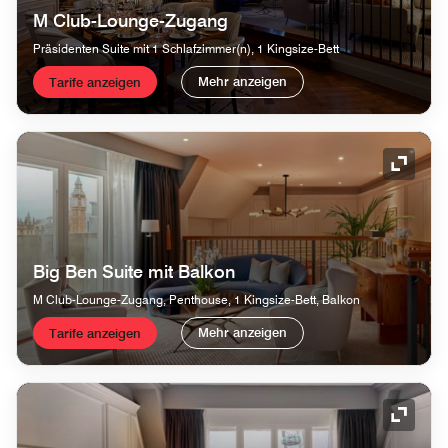
M Club-Lounge-Zugang
Präsidenten Suite mit 1 Schlafzimmer(n), 1 Kingsize-Bett
Mehr anzeigen
Tarife anzeigen
Symbol
Big Ben Suite mit Balkon
M Club-Lounge-Zugang, Penthouse, 1 Kingsize-Bett, Balkon
Mehr anzeigen
Tarife anzeigen
Symbol