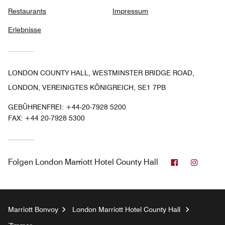
Restaurants
Impressum
Erlebnisse
LONDON COUNTY HALL, WESTMINSTER BRIDGE ROAD,
LONDON, VEREINIGTES KÖNIGREICH, SE1 7PB
GEBÜHRENFREI:
+44-20-7928 5200
FAX:
+44 20-7928 5300
Facebook
Instag
Folgen
London Marriott Hotel County Hall
Marriott Bonvoy
London Marriott Hotel County Hall