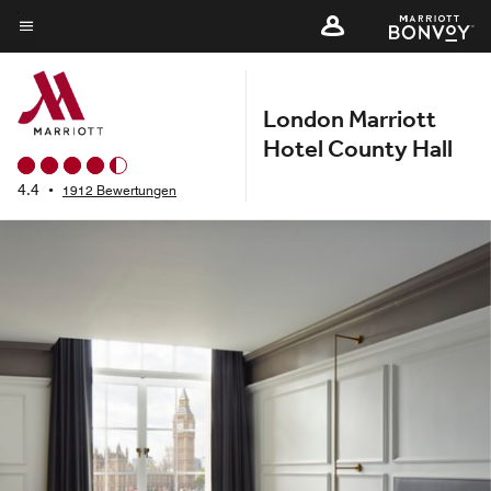
Skip
to
Menütext
main
content
London Marriott
Hotel County Hall
4.4
•
1912 Bewertungen