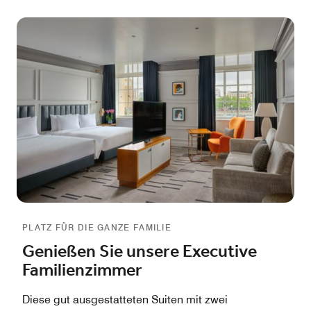
ein hochmodernes Fitnessstudio und Londons größter
Innenpool gehören. Ob Sie das Stadtbild von den
großen Fenstern Ihrer Suite aus genießen oder in einem
der Premium Zimmer mit Balkon an der Themse
speisen möchten: Die Suiten des London Marriott Hotel
County Hall verwöhnen mit unvergleichlicher Aussicht
und perfekter Gastfreundschaft.
PLATZ FÜR DIE GANZE FAMILIE
Genießen Sie unsere Executive
Familienzimmer
Diese gut ausgestatteten Suiten mit zwei