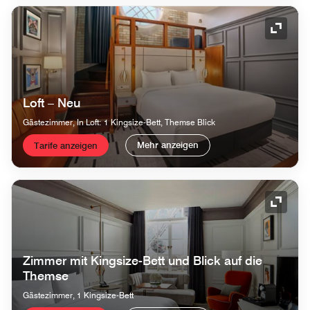
Symbol
Loft – Neu
Gästezimmer, In Loft: 1 Kingsize-Bett, Themse Blick
Mehr anzeigen
Tarife anzeigen
Symbol
Zimmer mit Kingsize-Bett und Blick auf die
Themse
Gästezimmer, 1 Kingsize-Bett