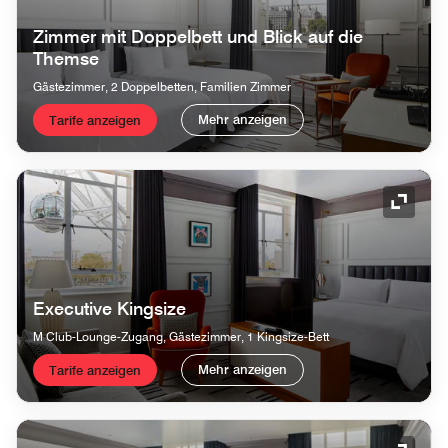
Zimmer mit Doppelbett und Blick auf die
Themse
Gästezimmer, 2 Doppelbetten, Familien Zimmer
Mehr anzeigen
Tarife anzeigen
Symbol
Executive Kingsize
M Club-Lounge-Zugang, Gästezimmer, 1 Kingsize-Bett
Mehr anzeigen
Tarife anzeigen