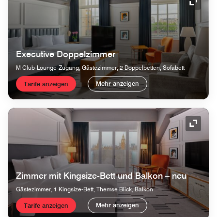
Symbol
Executive Doppelzimmer
M Club-Lounge-Zugang, Gästezimmer, 2 Doppelbetten, Sofabett
Mehr anzeigen
Tarife anzeigen
Symbol
Zimmer mit Kingsize-Bett und Balkon – neu
Gästezimmer, 1 Kingsize-Bett, Themse Blick, Balkon
Mehr anzeigen
Tarife anzeigen