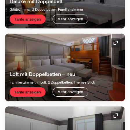
Deluxe mit Doppelbett
Gästezimmer, 2 Doppelbetten, Familienzimmer
Mehr anzeigen
Tarife anzeigen
Symbol
Loft mit Doppelbetten – neu
Familienzimmer, In Loft: 2 Doppelbetten, Themse Blick
Mehr anzeigen
Tarife anzeigen
Symbol