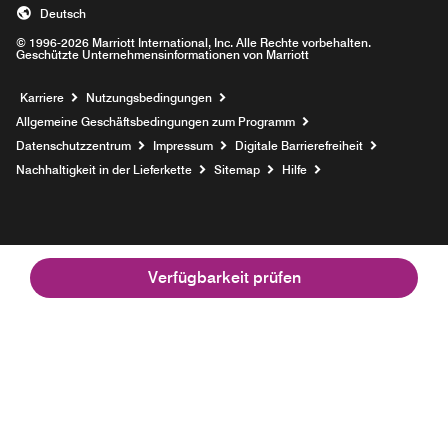
Deutsch
© 1996-2026 Marriott International, Inc. Alle Rechte vorbehalten.
Geschützte Unternehmensinformationen von Marriott
Opens a new window
Karriere
Nutzungsbedingungen
Allgemeine Geschäftsbedingungen zum Programm
Datenschutzzentrum
Impressum
Digitale Barrierefreiheit
Nachhaltigkeit in der Lieferkette
Sitemap
Hilfe
Verfügbarkeit prüfen