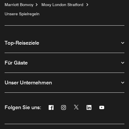
Marriott Bonvoy
Moxy London Stratford
Unsere Spielregeln
Top-Reiseziele
Für Gäste
Unser Unternehmen
Facebook
Instagram
Twitter
Linkedin
Youtube
Folgen Sie uns:
Opens a new window
Opens a new window
Opens a new window
Opens a new wind
Opens a new