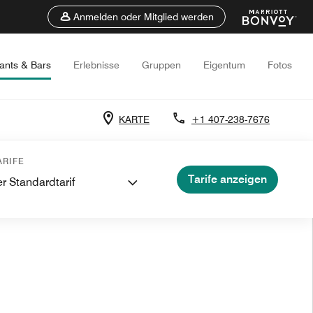
Anmelden oder Mitglied werden
ants & Bars
Erlebnisse
Gruppen
Eigentum
Fotos
KARTE
+1 407-238-7676
RIFE
Tarife anzeigen
r Standardtarif