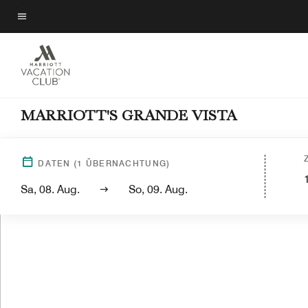
Skip
to
Menütext
main
content
MARRIOTT'S GRANDE VISTA
DATEN
(
1
ÜBERNACHTUNG)
Sa, 08. Aug.
So, 09. Aug.