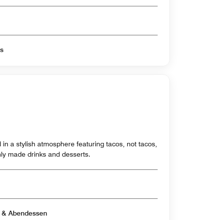
os
d in a stylish atmosphere featuring tacos, not tacos,
hly made drinks and desserts.
Geöffnet für Mittagessen & Abendessen