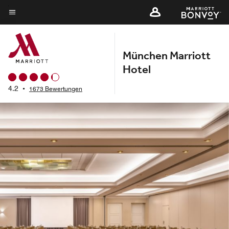
Skip
to
Menütext
main
content
München Marriott
Hotel
4.2
•
1673 Bewertungen