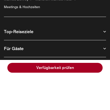
Meetings & Hochzeiten
Top-Reiseziele
Für Gäste
Unser Unternehmen
Verfügbarkeit prüfen
Facebook
Instagram
Twitter
Linkedin
Youtube
Folgen Sie uns:
Opens a new window
Opens a new window
Opens a new window
Opens a new wind
Opens a new
Deutsch