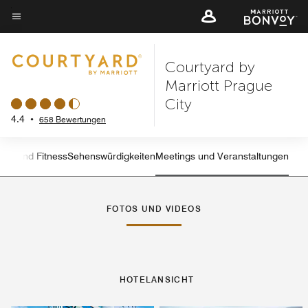
Skip
to
Menütext
main
Courtyard by
content
Marriott Prague
City
4.4
•
658 Bewertungen
ess und Fitness
Sehenswürdigkeiten
Meetings und Veranstaltungen
Linkspfeil
Rec
FOTOS UND VIDEOS
HOTELANSICHT