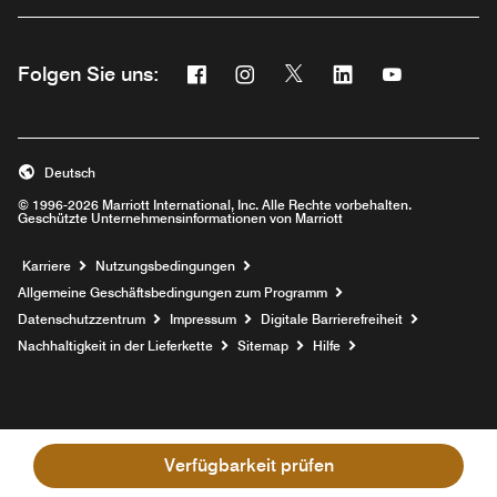
Facebook
Instagram
Twitter
Linkedin
Youtube
Folgen Sie uns:
Opens a new window
Opens a new window
Opens a new window
Opens a new wind
Opens a new
Deutsch
© 1996-2026 Marriott International, Inc. Alle Rechte vorbehalten.
Geschützte Unternehmensinformationen von Marriott
Opens a new window
Karriere
Nutzungsbedingungen
Allgemeine Geschäftsbedingungen zum Programm
Datenschutzzentrum
Impressum
Digitale Barrierefreiheit
Nachhaltigkeit in der Lieferkette
Sitemap
Hilfe
Verfügbarkeit prüfen