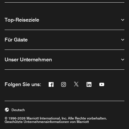
Top-Reiseziele
Für Gäste
Unser Unternehmen
Facebook
Instagram
Twitter
Linkedin
Youtube
Folgen Sie uns:
Opens a new window
Opens a new window
Opens a new window
Opens a new wind
Opens a new
Deutsch
© 1996-2026 Marriott International, Inc. Alle Rechte vorbehalten.
Geschützte Unternehmensinformationen von Marriott