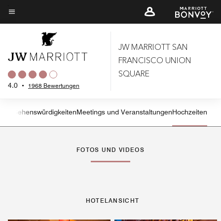
Skip
to
Menütext
main
content
JW MARRIOTT SAN
FRANCISCO UNION
SQUARE
4.0
•
1968 Bewertungen
tness
Sehenswürdigkeiten
Meetings und Veranstaltungen
Hochzeiten
Linkspfeil
Rec
FOTOS UND VIDEOS
HOTELANSICHT