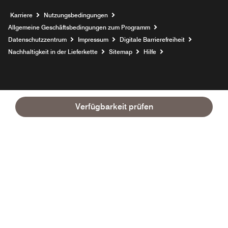
Opens a new window
Karriere
Nutzungsbedingungen
Allgemeine Geschäftsbedingungen zum Programm
Datenschutzzentrum
Impressum
Digitale Barrierefreiheit
Nachhaltigkeit in der Lieferkette
Sitemap
Hilfe
Verfügbarkeit prüfen