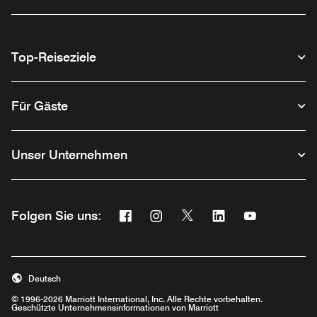
Top-Reiseziele
Für Gäste
Unser Unternehmen
Facebook
Instagram
Twitter
Linkedin
Youtube
Folgen Sie uns:
Opens a new window
Opens a new window
Opens a new window
Opens a new wind
Opens a new
Deutsch
© 1996-2026 Marriott International, Inc. Alle Rechte vorbehalten.
Geschützte Unternehmensinformationen von Marriott