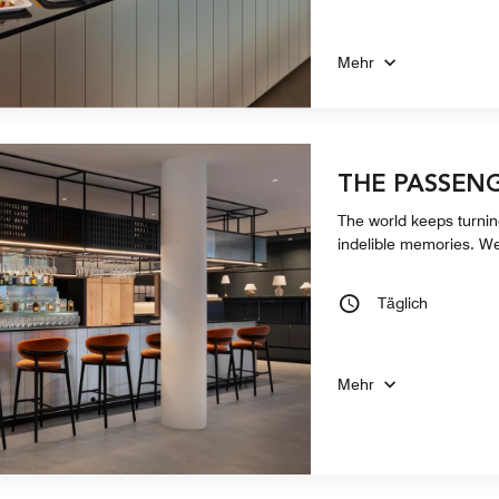
Mehr
THE PASSEN
The world keeps turni
indelible memories. W
Täglich
Mehr