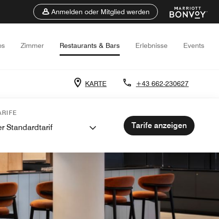
Anmelden oder Mitglied werden
os
Zimmer
Restaurants & Bars
Erlebnisse
Events
KARTE
+43 662-230627
RIFE
Tarife anzeigen
r Standardtarif