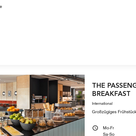
e
THE PASSEN
BREAKFAST
International
Großzügiges Frühstücks
Mo-Fr
Sa-So