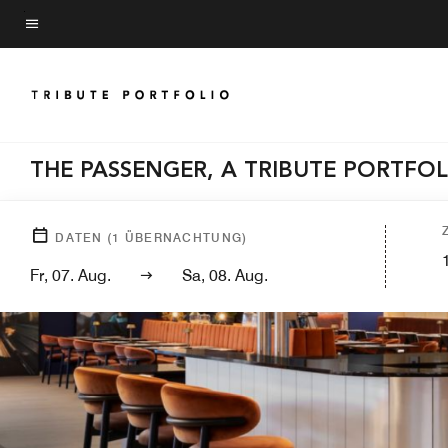
Skip
to
Menütext
main
content
THE PASSENGER, A TRIBUTE PORTFO
DATEN
(
1
ÜBERNACHTUNG)
Fr, 07. Aug.
Sa, 08. Aug.