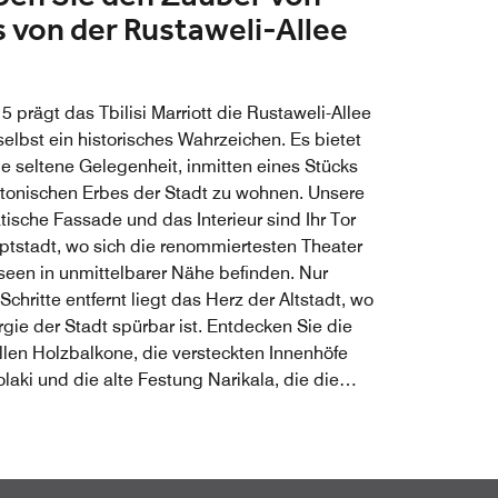
is von der Rustaweli-Allee
5 prägt das Tbilisi Marriott die Rustaweli-Allee
selbst ein historisches Wahrzeichen. Es bietet
ie seltene Gelegenheit, inmitten eines Stücks
ktonischen Erbes der Stadt zu wohnen. Unsere
tische Fassade und das Interieur sind Ihr Tor
ptstadt, wo sich die renommiertesten Theater
een in unmittelbarer Nähe befinden. Nur
chritte entfernt liegt das Herz der Altstadt, wo
rgie der Stadt spürbar ist. Entdecken Sie die
llen Holzbalkone, die versteckten Innenhöfe
laki und die alte Festung Narikala, die die
 prägt. Von den regenerierenden
lbädern von Abanotubani bis zu den
tigen Schätzen des Flohmarkts an der Trockenen
– unsere Lage schlägt den Bogen zwischen