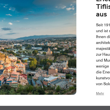
Tifl
szeit am
 golden
aus
en
rändert
Seit 191
und ist 
Ihnen d
archite
majestä
zur Hau
und Mus
wenige S
die Ene
kunstvo
von Solo
Skyline
Mehr
Schwefe
vielfäl
Brücke 