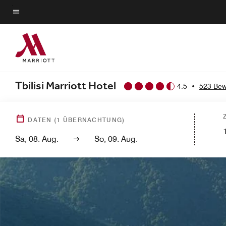
Skip
to
Menütext
main
content
Tbilisi Marriott Hotel
4.5
•
523 Bew
DATEN
(
1
ÜBERNACHTUNG)
Sa, 08. Aug.
So, 09. Aug.