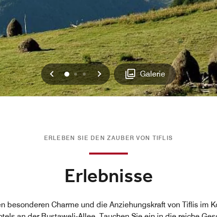
Vorherige
Weiter
0
1
2
Galerie
ERLEBEN SIE DEN ZAUBER VON TIFLIS
Erlebnisse
en besonderen Charme und die Anziehungskraft von Tiflis im K
otels an der Rustaweli-Allee. Tauchen Sie ein in die reiche Ges