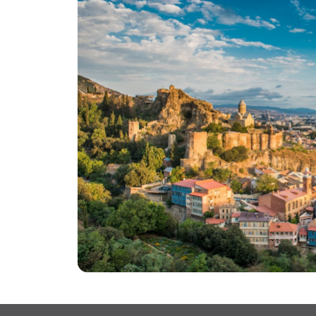
in der Hauptstadt. Ob Sie nun eine ruhige Au
Morgen oder den Panoramablick auf die sich
färbende Skyline genießen möchten, der Gart
bietet eine Ruhe, die seit Jahrhunderten unve
geblieben ist.