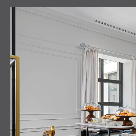
der Ele
moderne
Gassen 
Stadtze
Ihre aut