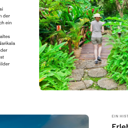
si
n der
ch ein
altes
Narikala
 der
st
ilder
. Vom
 man
um auf
und
EIN HIS
das
Erle
mitten