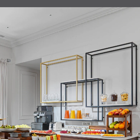
ganz der Vergangenheit und dem Puls des
n Georgiens. Ob Sie durch die verwinkelten
der Altstadt schlendern oder den Luxus des
ntrums genießen, das Tbilisi Marriott bleibt
hentische Verbindung zur Seele von Tiflis.