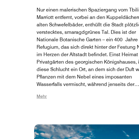
Nur einen malerischen Spaziergang vom Tbili
Marriott entfernt, vorbei an den Kuppeldächer
alten Schwefelbäder, enthüllt die Stadt plötzli
verstecktes, smaragdgrünes Tal. Dies ist der
Nationale Botanische Garten – ein 400 Jahre 
Refugium, das sich direkt hinter der Festung 
im Herzen der Altstadt befindet. Einst Heimat
Privatgärten des georgischen Königshauses, i
diese Schlucht ein Ort, an dem sich der Duft w
Pflanzen mit dem Nebel eines imposanten
Wasserfalls vermischt, während jenseits der
Schluchtwände das Leben der Stadt pulsiert
Mehr
engen Gassenviertel Abanotubani aus betritt
den Garten und lässt die Stein- und
Backsteinarchitektur der Altstadt hinter sich, 
verschlungenen Pfaden, über Bogenbrücken 
durch versteckte Haine zu schlendern. Es ist 
bestgehütete Geheimnis der Stadt: ein Wald 