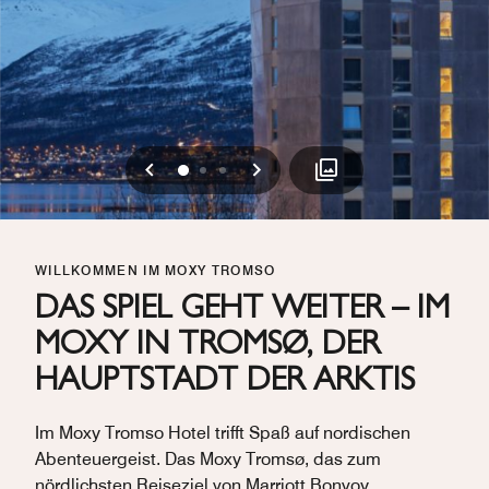
Vorherige
Weiter
0
1
2
WILLKOMMEN IM MOXY TROMSO
DAS SPIEL GEHT WEITER – IM
MOXY IN TROMSØ, DER
HAUPTSTADT DER ARKTIS
Im Moxy Tromso Hotel trifft Spaß auf nordischen
Abenteuergeist. Das Moxy Tromsø, das zum
nördlichsten Reiseziel von Marriott Bonvoy