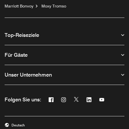
Marriott Bonvoy
Moxy Tromso
Top-Reiseziele
Für Gäste
Unser Unternehmen
Facebook
Instagram
Twitter
Linkedin
Youtube
Folgen Sie uns:
Opens a new window
Opens a new window
Opens a new window
Opens a new wind
Opens a new
Deutsch