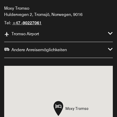
Moxy Tromso
Huldervegen 2, Tromsjö, Norwegen, 9016
Tel:
+47 -90227061
Tromso Airport
Andere Anreisemöglichkeiten
Moxy Tromso
Moxy Tromso