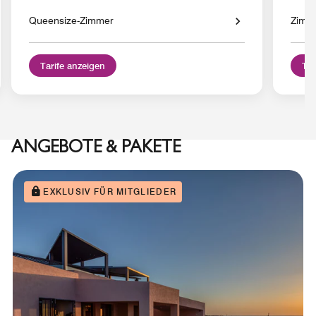
Queensize-Zimmer
Zimme
Tarife anzeigen
Tar
ANGEBOTE & PAKETE
EXKLUSIV FÜR MITGLIEDER