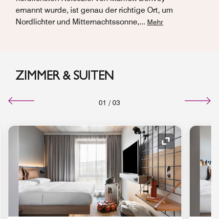
ernannt wurde, ist genau der richtige Ort, um
Nordlichter und Mitternachtssonne,
...
Mehr
ZIMMER & SUITEN
01
/
03
ol "Ausklappen"
Symbol "Auskl