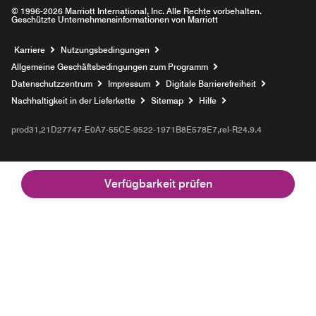
© 1996-2026 Marriott International, Inc. Alle Rechte vorbehalten.
Geschützte Unternehmensinformationen von Marriott
Opens a new window
Karriere
Nutzungsbedingungen
Allgemeine Geschäftsbedingungen zum Programm
Datenschutzzentrum
Impressum
Digitale Barrierefreiheit
Nachhaltigkeit in der Lieferkette
Sitemap
Hilfe
prod31,21D27747-E0A7-55CE-9522-1971B8E578E7,rel-R24.9.4
Verfügbarkeit prüfen