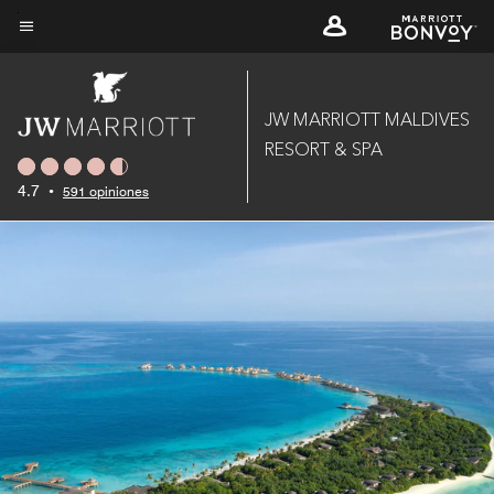
Skip
to
Texto del menú
main
content
JW MARRIOTT MALDIVES
RESORT & SPA
4.7
•
591 opiniones