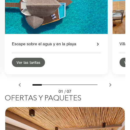
Escape sobre el agua y en la playa
Villa 
Ver las tarifas
Ver
01
/
07
OFERTAS Y PAQUETES