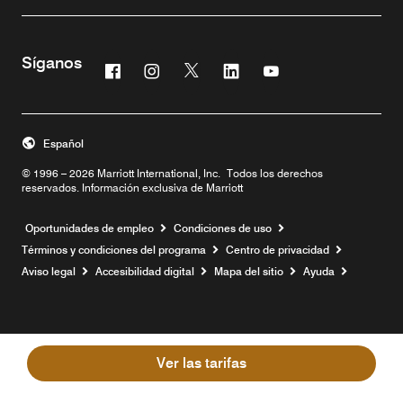
Síganos
Facebook
Instagram
Twitter
Linkedin
Youtube
Abre una ventana nueva
Abre una ventana nueva
Abre una ventana nueva
Abre una ventana nueva
Abre una ventana n
Español
© 1996 – 2026 Marriott International, Inc. Todos los derechos
reservados. Información exclusiva de Marriott
Abre una ventana nueva
Oportunidades de empleo
Condiciones de uso
Términos y condiciones del programa
Centro de privacidad
Aviso legal
Accesibilidad digital
Mapa del sitio
Ayuda
Ver las tarifas