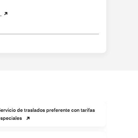
l
Museo de
ervicio de traslados preferente con tarifas
Constituci
speciales
Mexico, 4