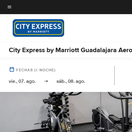
Skip
to
Texto del menú
main
content
City Express by Marriott Guadalajara Aer
FECHAS
(
1
NOCHE)
vie., 07. ago.
sáb., 08. ago.