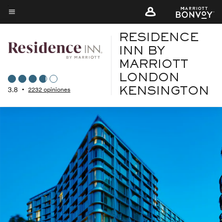
Skip
to
Texto del menú
main
RESIDENCE
content
INN BY
MARRIOTT
LONDON
3.8
•
2232 opiniones
KENSINGTON