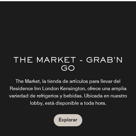
THE MARKET - GRAB'N
GO
@THE BAR
The Market, la tienda de artículos para llevar del
Grab a drink at our on-site bar open 7 days a week from 5
Residence Inn London Kensington, ofrece una amplia
pm.
variedad de refrigerios y bebidas. Ubicada en nuestro
lobby, está disponible a toda hora.
Explorar
BUFFET BREAKFAST
Explorar
De lunes a viernes, de 06:30 a 10:30 hSábados y
domingos, de 06:30 a 11:00 hBufet completo de