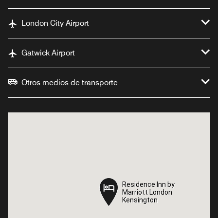
London City Airport
Gatwick Airport
Otros medios de transporte
Residence Inn by
Residence Inn by
Marriott London
Marriott London
Kensington
Kensington