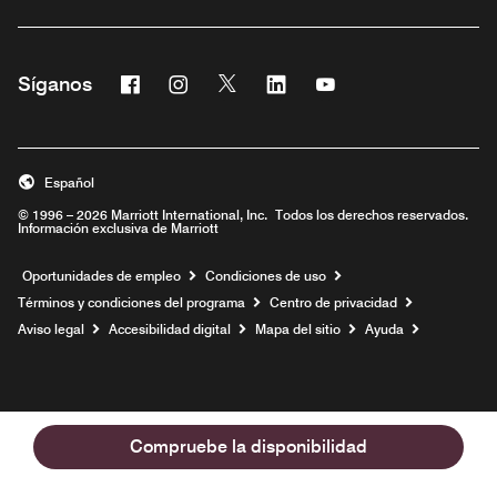
Facebook
Instagram
Twitter
Linkedin
Youtube
Síganos
Abre una ventana nueva
Abre una ventana nueva
Abre una ventana nueva
Abre una ventana nueva
Abre una ventana nu
Español
© 1996 – 2026 Marriott International, Inc. Todos los derechos reservados.
Información exclusiva de Marriott
Abre una ventana nueva
Oportunidades de empleo
Condiciones de uso
Términos y condiciones del programa
Centro de privacidad
Aviso legal
Accesibilidad digital
Mapa del sitio
Ayuda
Compruebe la disponibilidad