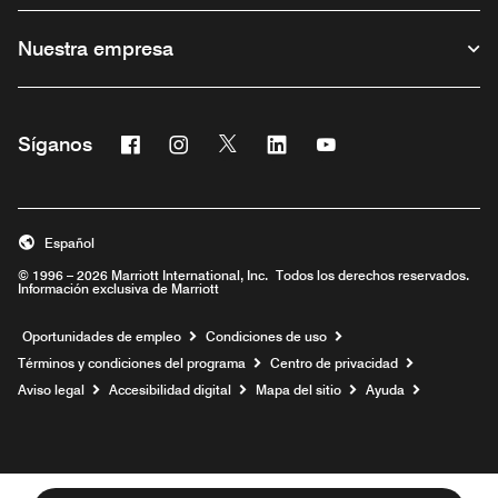
Nuestra empresa
Facebook
Instagram
Twitter
Linkedin
Youtube
Síganos
Abre una ventana nueva
Abre una ventana nueva
Abre una ventana nueva
Abre una ventana nueva
Abre una ventana nu
Español
© 1996 – 2026 Marriott International, Inc. Todos los derechos reservados.
Información exclusiva de Marriott
Abre una ventana nueva
Oportunidades de empleo
Condiciones de uso
Términos y condiciones del programa
Centro de privacidad
Aviso legal
Accesibilidad digital
Mapa del sitio
Ayuda