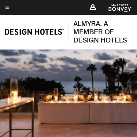
Skip
to
Texto del menú
main
ALMYRA, A
content
MEMBER OF
DESIGN HOTELS