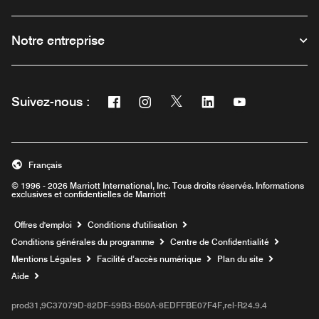
Notre entreprise
Facebook
Instagram
Twitter
Linkedin
Youtube
Suivez-nous :
Ouvre une nouvelle fenêtre
Ouvre une nouvelle fenêtre
Ouvre une nouvelle fenêtre
Ouvre une nouvelle fe
Ouvre une nouve
Français
© 1996 - 2026 Marriott International, Inc. Tous droits réservés. Informations
exclusives et confidentielles de Marriott
Ouvre une nouvelle fenêtre
Offres d'emploi
Conditions d'utilisation
Conditions générales du programme
Centre de Confidentialité
Mentions Légales
Facilité d’accès numérique
Plan du site
Aide
prod31,9C37079D-82DF-59B3-B50A-8EDFFBE07F4F,rel-R24.9.4