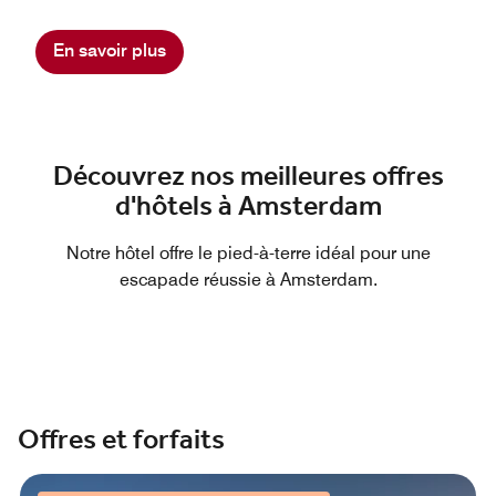
cadeaux, ainsi que des expériences inoubliables de
restauration, de concerts et de sport avec Marriott
En savoir plus
Bonvoy™ Moments, et bien d'autres. Quels que soient
vos goûts, les 30 enseignes hôtelières de notre
extraordinaire portefeuille d’établissements vous
offrent une multitude de possibilités dans le monde
entier.
Découvrez nos meilleures offres
d'hôtels à Amsterdam
Notre hôtel offre le pied-à-terre idéal pour une
escapade réussie à Amsterdam.
Offres et forfaits