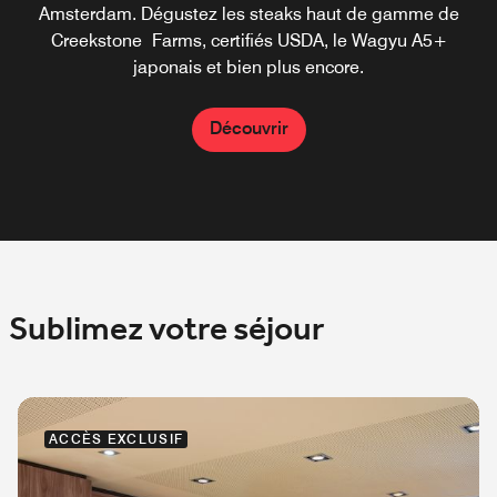
mêlent à des cocktails maison, le tout allant de brunchs
Amsterdam. Dégustez les steaks haut de gamme de
Creekstone Farms, certifiés USDA, le Wagyu A5+
décontractés à des soirées hautes en couleurs.
japonais et bien plus encore.
Découvrir
Découvrir
Sublimez votre séjour
ACCÈS EXCLUSIF