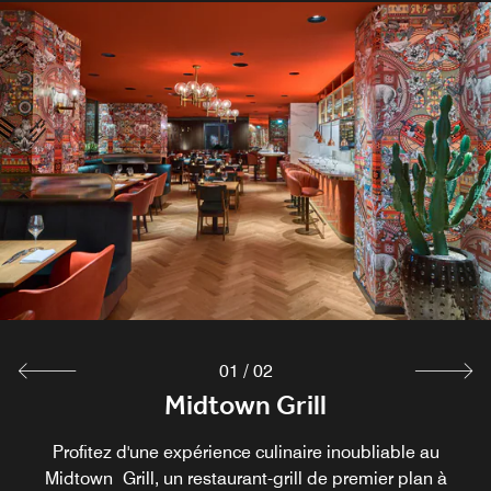
01
/
02
Midtown Grill
Bar TWLV
Profitez d'une expérience culinaire inoubliable au
Le bar TWLV est un bar cosmopolite au cœur
d'Amsterdam, où des plats d'inspiration internationale se
Midtown Grill, un restaurant-grill de premier plan à