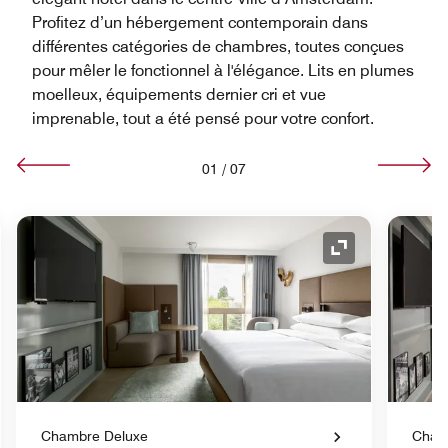
Profitez d’un hébergement contemporain dans
différentes catégories de chambres, toutes conçues
pour mêler le fonctionnel à l'élégance. Lits en plumes
moelleux, équipements dernier cri et vue
imprenable, tout a été pensé pour votre confort.
01
/
07
e de développement
Icône de déve
Chambre Deluxe
Chamb