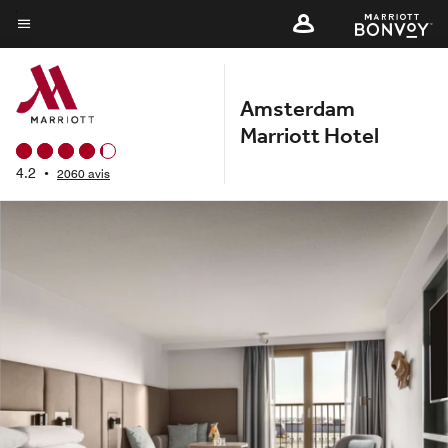
Skip
to
Texte du menu
main
content
Amsterdam
Marriott Hotel
4.2
•
2060 avis