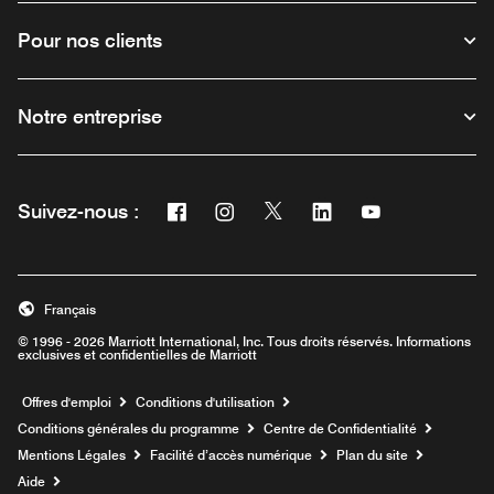
Pour nos clients
Notre entreprise
Facebook
Instagram
Twitter
Linkedin
Youtube
Suivez-nous :
Ouvre une nouvelle fenêtre
Ouvre une nouvelle fenêtre
Ouvre une nouvelle fenêtre
Ouvre une nouvelle fe
Ouvre une nouve
Français
© 1996 - 2026 Marriott International, Inc. Tous droits réservés. Informations
exclusives et confidentielles de Marriott
Ouvre une nouvelle fenêtre
Offres d'emploi
Conditions d'utilisation
Conditions générales du programme
Centre de Confidentialité
Mentions Légales
Facilité d’accès numérique
Plan du site
Aide