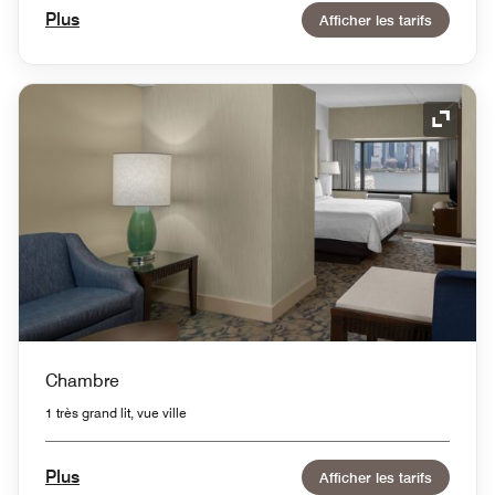
Plus
Afficher les tarifs
Icône 
Chambre
1 très grand lit, vue ville
Plus
Afficher les tarifs