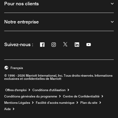
Pour nos clients
Notre entreprise
Facebook
Instagram
Twitter
Linkedin
Youtube
Suivez-nous :
Ouvre une nouvelle fenêtre
Ouvre une nouvelle fenêtre
Ouvre une nouvelle fenêtre
Ouvre une nouvelle fe
Ouvre une nouve
Français
© 1996 - 2026 Marriott International, Inc. Tous droits réservés. Informations
exclusives et confidentielles de Marriott
Ouvre une nouvelle fenêtre
Offres d'emploi
Conditions d'utilisation
Conditions générales du programme
Centre de Confidentialité
Mentions Légales
Facilité d’accès numérique
Plan du site
Aide