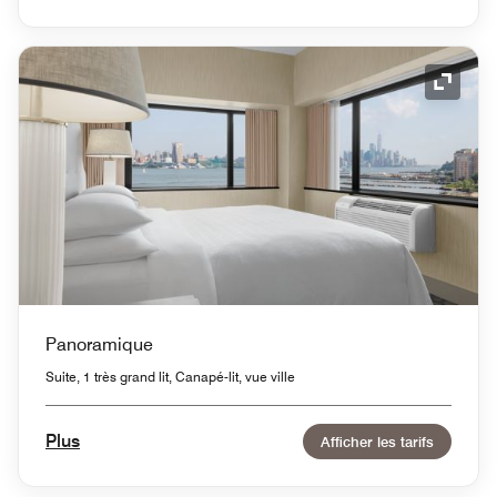
Icône 
Panoramique
Suite, 1 très grand lit, Canapé-lit, vue ville
Plus
Afficher les tarifs