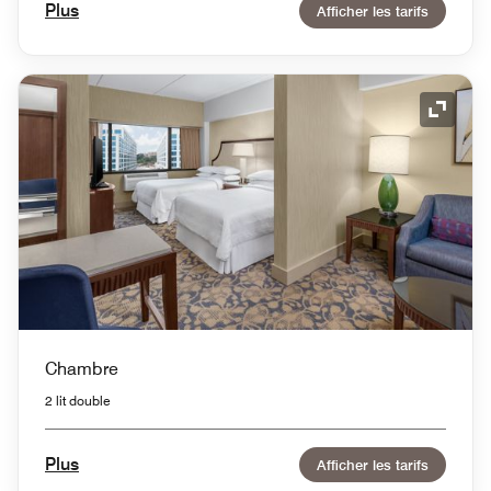
Plus
Afficher les tarifs
Icône 
Chambre
2 lit double
Plus
Afficher les tarifs