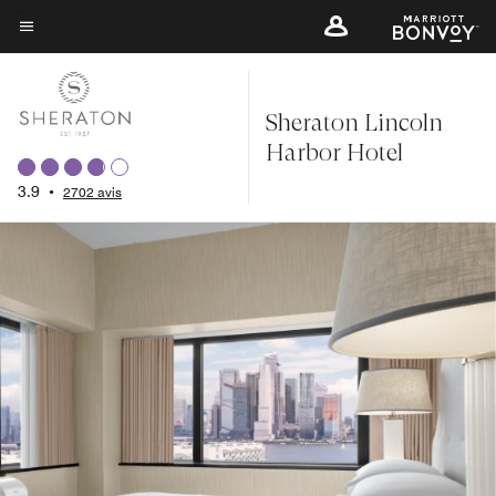
Skip
to
Texte du menu
main
content
Sheraton Lincoln
Harbor Hotel
3.9
•
2702 avis