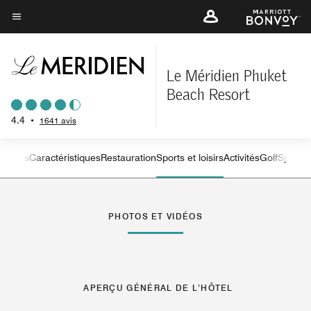
Skip
to
Texte du menu
main
content
Le Méridien Phuket
Beach Resort
4.4
•
1641 avis
s
Suites
Caractéristiques
Restauration
Sports et loisirs
Activités
Golf
Spa
Sit
flèche vers la gauche
flè
PHOTOS ET VIDÉOS
APERÇU GÉNÉRAL DE L’HÔTEL