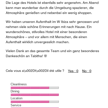
Die Lage des Hotels ist ebenfalls sehr angenehm. Am Abend
kann man wunderbar durch die Umgebung spazieren, die
Atmosphäre genießen und nebenbei ein wenig shoppen.
Wir haben unseren Aufenthalt im W Ibiza sehr genossen und
nehmen viele schöne Erinnerungen mit nach Hause. Ein
wunderschönes, stilvolles Hotel mit einer besonderen
Atmosphäre – und vor allem mit Menschen, die einen
Aufenthalt wirklich unvergesslich machen.
Vielen Dank an das gesamte Team und ein ganz besonderes
Dankeschön an Tabitha! 🌸
Cela vous a\u002Dt\u002Dil été utile ?
Yes ·
0
No ·
0
Cleanliness
Cleanliness,
Dining
4
Dining,
Location
out
5
of
Location,
Service
out