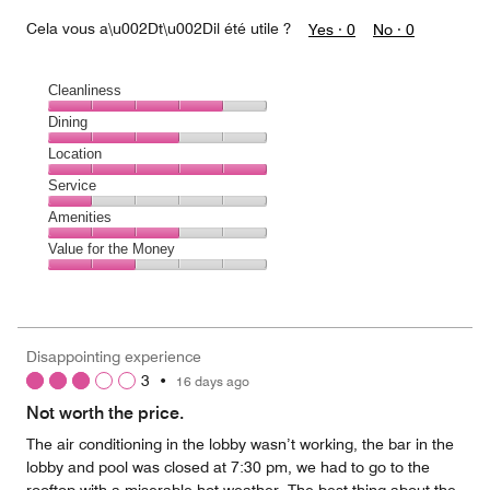
Cela vous a\u002Dt\u002Dil été utile ?
Yes ·
0
No ·
0
Cleanliness
Cleanliness,
Dining
4
Dining,
Location
out
3
of
Location,
Service
out
5
5
of
Service,
Amenities
out
5
1
of
Amenities,
Value for the Money
out
5
3
of
Value
out
5
for
of
the
5
Money,
Disappointing experience
2
3
•
16 days ago
out
of
Not worth the price.
5
The air conditioning in the lobby wasn’t working, the bar in the
lobby and pool was closed at 7:30 pm, we had to go to the