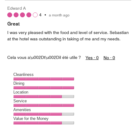
Edward A
4
•
a month ago
Great
I was very pleased with the food and level of service. Sebastian
at the hotel was outstanding in taking of me and my needs.
Cela vous a\u002Dt\u002Dil été utile ?
Yes ·
0
No ·
0
Cleanliness
Cleanliness,
Dining
5
Dining,
Location
out
5
of
Location,
Service
out
5
4
of
Service,
Amenities
out
5
5
of
Amenities,
Value for the Money
out
5
4
of
Value
out
5
for
of