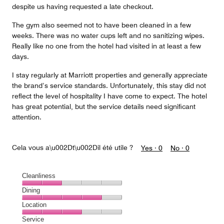
despite us having requested a late checkout.
The gym also seemed not to have been cleaned in a few
weeks. There was no water cups left and no sanitizing wipes.
Really like no one from the hotel had visited in at least a few
days.
I stay regularly at Marriott properties and generally appreciate
the brand’s service standards. Unfortunately, this stay did not
reflect the level of hospitality I have come to expect. The hotel
has great potential, but the service details need significant
attention.
Cela vous a\u002Dt\u002Dil été utile ?
Yes ·
0
No ·
0
Cleanliness
Cleanliness,
Dining
2
Dining,
Location
out
4
of
Location,
Service
out