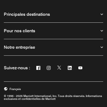
Principales destinations
Pour nos clients
Notre entreprise
Facebook
Instagram
Twitter
Linkedin
Youtube
Suivez-nous :
Ouvre une nouvelle fenêtre
Ouvre une nouvelle fenêtre
Ouvre une nouvelle fenêtre
Ouvre une nouvelle fe
Ouvre une nouve
Français
© 1996 - 2026 Marriott International, Inc. Tous droits réservés. Informations
exclusives et confidentielles de Marriott