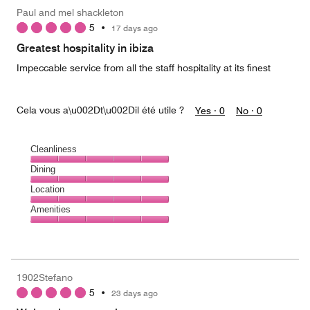
Money,
Paul and mel shackleton
1
5
•
17 days ago
out
of
Greatest hospitality in ibiza
5
Impeccable service from all the staff hospitality at its finest
Cela vous a\u002Dt\u002Dil été utile ?
Yes ·
0
No ·
0
Cleanliness
Cleanliness,
Dining
5
Dining,
Location
out
5
of
Location,
Amenities
out
5
5
of
Amenities,
out
5
5
of
out
5
of
1902Stefano
5
5
•
23 days ago