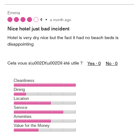
the
5
Money,
Emma
4
4
•
a month ago
out
of
Nice hotel just bad incident
5
Hotel is very dry nice but the fact it had no beach beds is
disappointing
Cela vous a\u002Dt\u002Dil été utile ?
Yes ·
0
No ·
0
Cleanliness
Cleanliness,
Dining
5
Dining,
Location
out
1
of
Location,
Service
out
5
3
of
Service,
Amenities
out
5
4
of
Amenities,
Value for the Money
out
5
3
of
Value
out