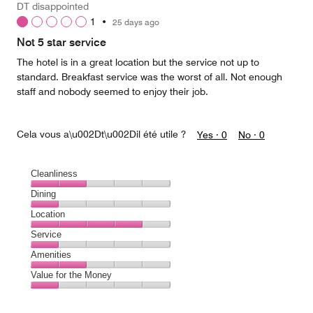
DT disappointed
4
1
•
25 days ago
out
of
Not 5 star service
5
The hotel is in a great location but the service not up to
standard. Breakfast service was the worst of all. Not enough
staff and nobody seemed to enjoy their job.
Cela vous a\u002Dt\u002Dil été utile ?
Yes ·
0
No ·
0
Cleanliness
Cleanliness,
Dining
2
Dining,
Location
out
1
of
Location,
Service
out
5
4
of
Service,
Amenities
out
5
1
of
Amenities,
Value for the Money
out
5
2
of
Value
out
5
for