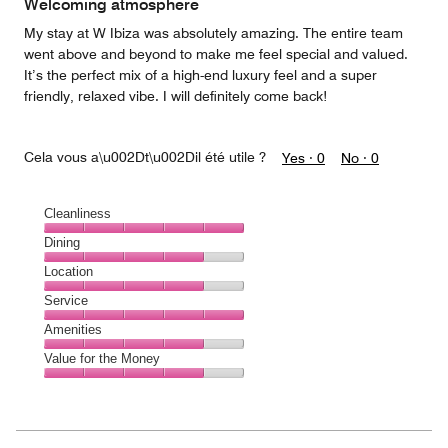
Welcoming atmosphere
My stay at W Ibiza was absolutely amazing. The entire team
went above and beyond to make me feel special and valued.
It’s the perfect mix of a high-end luxury feel and a super
friendly, relaxed vibe. I will definitely come back!
Cela vous a\u002Dt\u002Dil été utile ?
Yes ·
0
No ·
0
Cleanliness
Cleanliness,
Dining
5
Dining,
Location
out
4
of
Location,
Service
out
5
4
of
Service,
Amenities
out
5
5
of
Amenities,
Value for the Money
out
5
4
of
Value
out
5
for
of
the
5
Money,