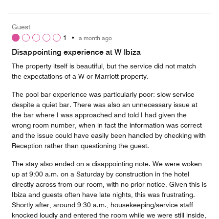
5
for
of
the
5
Money,
Guest
2
1
•
a month ago
out
of
Disappointing experience at W Ibiza
5
The property itself is beautiful, but the service did not match
the expectations of a W or Marriott property.
The pool bar experience was particularly poor: slow service
despite a quiet bar. There was also an unnecessary issue at
the bar where I was approached and told I had given the
wrong room number, when in fact the information was correct
and the issue could have easily been handled by checking with
Reception rather than questioning the guest.
The stay also ended on a disappointing note. We were woken
up at 9:00 a.m. on a Saturday by construction in the hotel
directly across from our room, with no prior notice. Given this is
Ibiza and guests often have late nights, this was frustrating.
Shortly after, around 9:30 a.m., housekeeping/service staff
knocked loudly and entered the room while we were still inside,