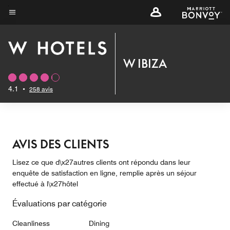
Skip
to
Texte du menu
main
content
W IBIZA
4.1
•
258 avis
AVIS DES CLIENTS
Lisez ce que d\x27autres clients ont répondu dans leur
enquête de satisfaction en ligne, remplie après un séjour
effectué à l\x27hôtel
Évaluations par catégorie
Cleanliness
Dining