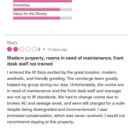
5
4
of
Service,
Amenities
out
5
5
of
Amenities,
Value for the Money
out
5
4
of
Value
out
5
for
of
the
5
Money,
BitaG
4
2
•
15 days ago
out
of
Modern property, rooms in need of maintenance, front
5
desk staff not trained
I entered the W Ibiza excited by the great location, modern
aesthetic, and friendly greeting. The concierge team greatly
helped my group during our stay. Unfortunately, the rooms are
in need of maintenance and the front desk staff and manager
are not up to W standards. We had to change rooms due to
broken AC and sewage smell, and were still charged for a suite
despite being downgraded and inconvenienced. I was
promised compensation, which was never received. I would not
recommend staying at this property.