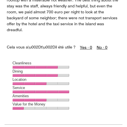
rooftop with a miserable hot weather. The best thing about the
stay was the staff, always friendly and helpful, but even the
room, we paid almost 700 euro per night to look at the
backyard of some neighbor; there were not transport services
offer by the hotel and the taxi service in the island was
dreadful.
Cela vous a\u002Dt\u002Dil été utile ?
Yes ·
0
No ·
0
Cleanliness
Cleanliness,
Dining
4
Dining,
Location
out
4
of
Location,
Service
out
5
3
of
Service,
Amenities
out
5
5
of
Amenities,
Value for the Money
out
5
3
of
Value
out
5
for
of
the
5