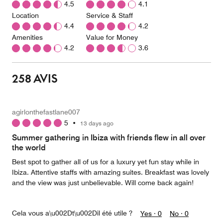
4.5
4.1
Location
Service & Staff
4.4
4.2
Amenities
Value for Money
4.2
3.6
258 AVIS
agirlonthefastlane007
5
•
13 days ago
Summer gathering in Ibiza with friends flew in all over
the world
Best spot to gather all of us for a luxury yet fun stay while in
Ibiza. Attentive staffs with amazing suites. Breakfast was lovely
and the view was just unbelievable. Will come back again!
Cela vous a\u002Dt\u002Dil été utile ?
Yes ·
0
No ·
0