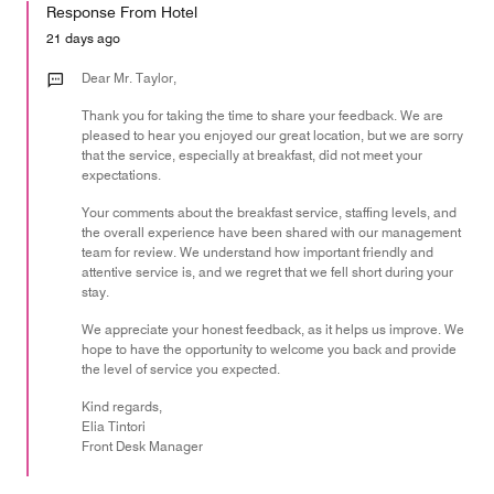
of
Response From Hotel
the
5
Money,
21 days ago
1
out
Dear Mr. Taylor,
of
Thank you for taking the time to share your feedback. We are
5
pleased to hear you enjoyed our great location, but we are sorry
that the service, especially at breakfast, did not meet your
expectations.
Your comments about the breakfast service, staffing levels, and
the overall experience have been shared with our management
team for review. We understand how important friendly and
attentive service is, and we regret that we fell short during your
stay.
We appreciate your honest feedback, as it helps us improve. We
hope to have the opportunity to welcome you back and provide
the level of service you expected.
Kind regards,
Elia Tintori
Front Desk Manager