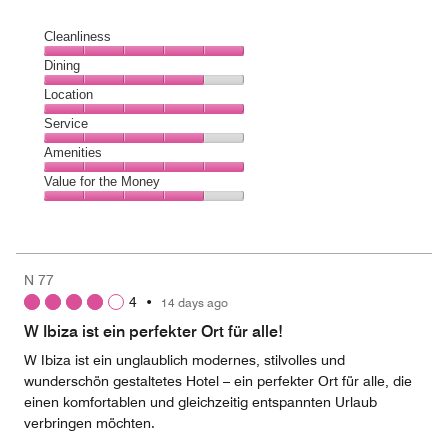
Cleanliness
Cleanliness,
Dining
5
Dining,
Location
out
4
of
Location,
Service
out
5
5
of
Service,
Amenities
out
5
4
of
Amenities,
Value for the Money
out
5
5
of
Value
out
5
for
of
the
5
Money,
N 77
4
4
•
14 days ago
out
of
W Ibiza ist ein perfekter Ort für alle!
5
W Ibiza ist ein unglaublich modernes, stilvolles und
wunderschön gestaltetes Hotel – ein perfekter Ort für alle, die
einen komfortablen und gleichzeitig entspannten Urlaub
verbringen möchten.