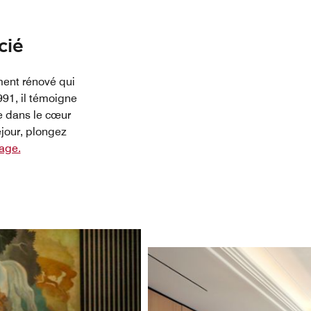
cié
ent rénové qui
991, il témoigne
e dans le cœur
éjour, plongez
age.