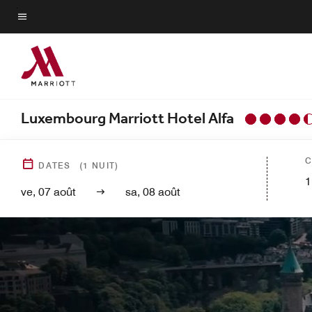
Skip
to
Texte du menu
main
content
Luxembourg Marriott Hotel Alfa
C
DATES
(
1
NUIT)
1
ve, 07 août
sa, 08 août