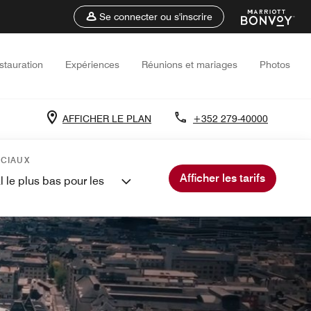
Se connecter ou s'inscrire
stauration
Expériences
Réunions et mariages
Photos
AFFICHER LE PLAN
+352 279-40000
ÉCIAUX
Afficher les tarifs
l le plus bas pour les