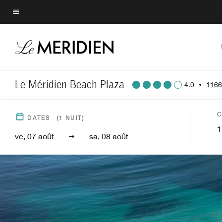
Skip
to
Texte du menu
main
content
Le Méridien Beach Plaza
4.0
•
1166
C
DATES
(
1
NUIT)
1
ve, 07 août
sa, 08 août