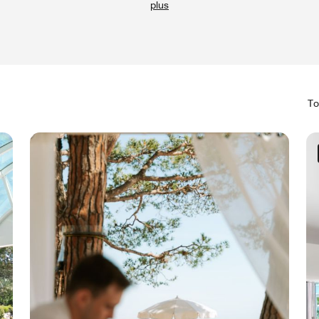
plus
To