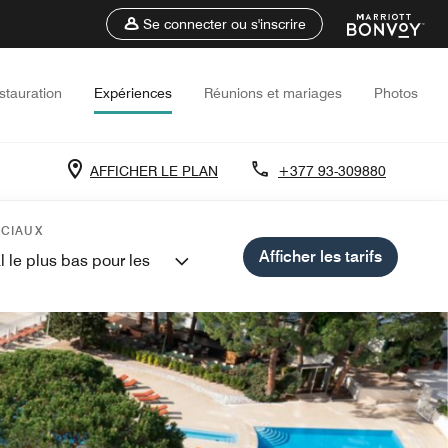
Se connecter ou s'inscrire
stauration
Expériences
Réunions et mariages
Photos
AFFICHER LE PLAN
+377 93-309880
ÉCIAUX
Afficher les tarifs
l le plus bas pour les