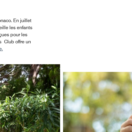
aco. En juillet
lle les enfants
çues pour les
s Club offre un
e.