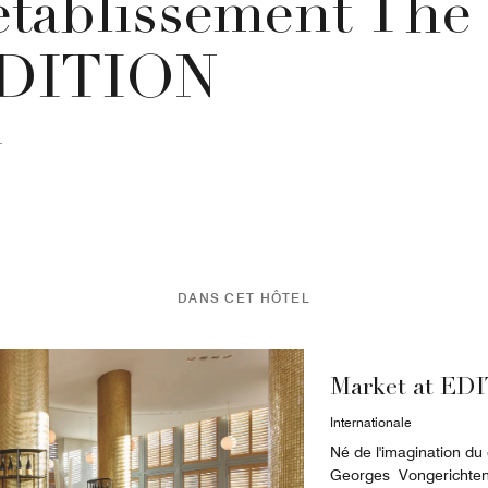
’établissement Th
DITION
DANS CET HÔTEL
Market at ED
Internationale
Né de l'imagination du
Georges Vongerichten