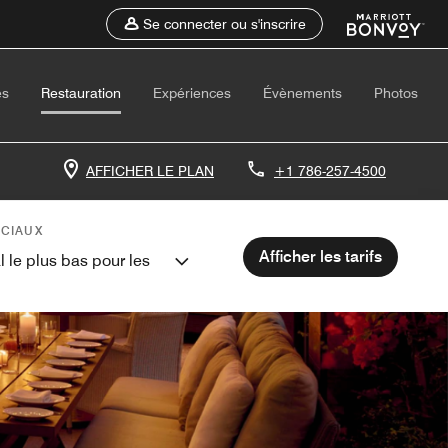
Se connecter ou s'inscrire
es
Restauration
Expériences
Évènements
Photos
AFFICHER LE PLAN
+1 786-257-4500
ÉCIAUX
Afficher les tarifs
l le plus bas pour les