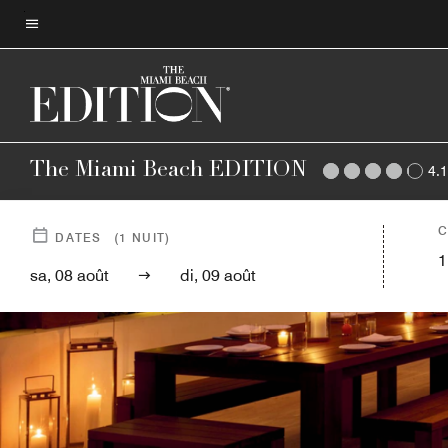
Skip
to
Texte du menu
main
content
The Miami Beach EDITION
4.1
C
DATES
(
1
NUIT)
1
sa, 08 août
di, 09 août