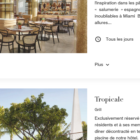
l'inspiration dans les p
« salumerie » espagno
inoubliables à Miami 
allures...
Tous les jours
Plus
Tropicale
Grill
Exclusivement réservé a
résidents et à ses memb
dîner décontracté en t
piscine de notre hôtel