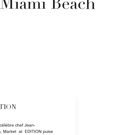
e Miami Beach
ITION
 célèbre chef Jean-
, Market at EDITION puise