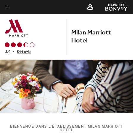
Skip
to
Texte du menu
main
content
Milan Marriott
Hotel
3.4
•
544 avis
BIENVENUE DANS L’ÉTABLISSEMENT MILAN MARRIOTT
HOTEL