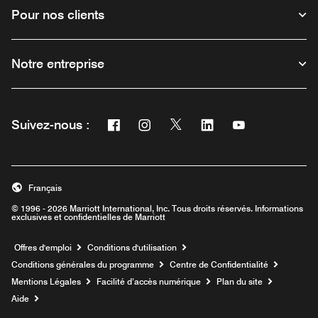
Pour nos clients
Notre entreprise
Facebook
Instagram
Twitter
Linkedin
Youtube
Suivez-nous :
Ouvre une nouvelle fenêtre
Ouvre une nouvelle fenêtre
Ouvre une nouvelle fenêtre
Ouvre une nouvelle fe
Ouvre une nouve
Français
© 1996 - 2026 Marriott International, Inc. Tous droits réservés. Informations
exclusives et confidentielles de Marriott
Ouvre une nouvelle fenêtre
Offres d'emploi
Conditions d'utilisation
Conditions générales du programme
Centre de Confidentialité
Mentions Légales
Facilité d’accès numérique
Plan du site
Aide