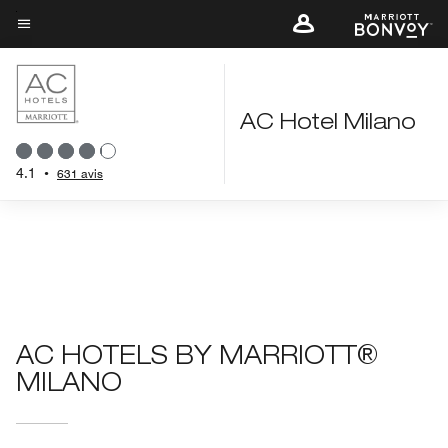
Skip
to
Texte du menu
main
content
AC Hotel Milano
4.1
•
631 avis
AC HOTELS BY MARRIOTT®
MILANO