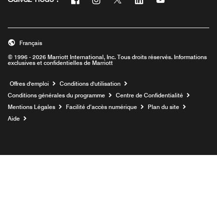
Suivez-nous :
Ouvre une nouvelle fenêtre
Ouvre une nouvelle fenêtre
Ouvre une nouvelle fenêtre
Ouvre une nouvelle fe
Ouvre une nouve
Français
© 1996 - 2026 Marriott International, Inc. Tous droits réservés. Informations
exclusives et confidentielles de Marriott
Ouvre une nouvelle fenêtre
Offres d'emploi
Conditions d'utilisation
Conditions générales du programme
Centre de Confidentialité
Mentions Légales
Facilité d’accès numérique
Plan du site
Aide