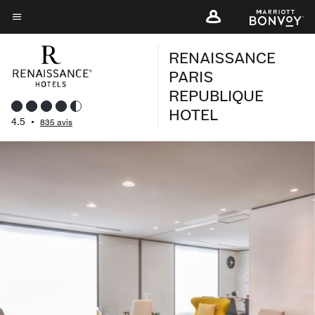
Skip
to
Texte du menu
main
RENAISSANCE
content
PARIS
REPUBLIQUE
HOTEL
4.5
•
835 avis