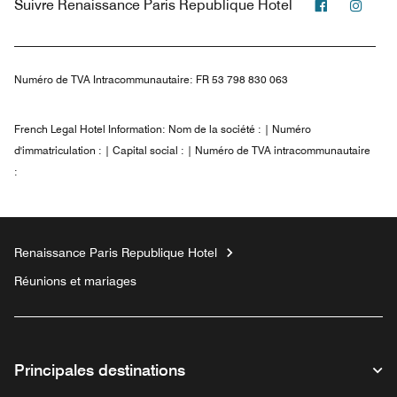
Facebook
Inst
Suivre
Renaissance Paris Republique Hotel
Numéro de TVA Intracommunautaire:
FR 53 798 830 063
French Legal Hotel Information:
Nom de la société : | Numéro
d'immatriculation : | Capital social : | Numéro de TVA intracommunautaire
:
Renaissance Paris Republique Hotel
Réunions et mariages
Principales destinations