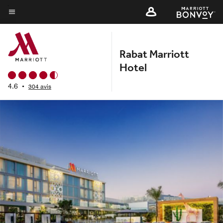
Skip
to
Texte du menu
main
content
Rabat Marriott
Hotel
4.6
•
304 avis