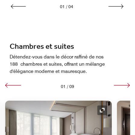
01
/
04
Chambres et suites
Détendez-vous dans le décor raffiné de nos
188 chambres et suites, offrant un mélange
d'élégance moderne et mauresque.
01
/
09
e de développement
Icône de déve