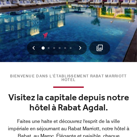
Précédent
Suivant
0
1
2
3
4
5
BIENVENUE DANS L’ÉTABLISSEMENT RABAT MARRIOTT
HOTEL
Visitez la capitale depuis notre
hôtel à Rabat Agdal.
Faites une halte et découvrez l'esprit de la ville
impériale en séjournant au Rabat Marriott, notre hôtel à
Rabat, au Maroc. Élégante et paisible, chaque