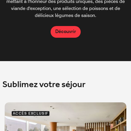
mettant à l'honneur des produits uniques, des pièces de
parfaitement à un design contemporain.
cœur de la capitale du Maroc.
viande d'exception, une sélection de poissons et de
délicieux légumes de saison.
Découvrir
Découvrir
Découvrir
Sublimez votre séjour
ACCÈS EXCLUSIF