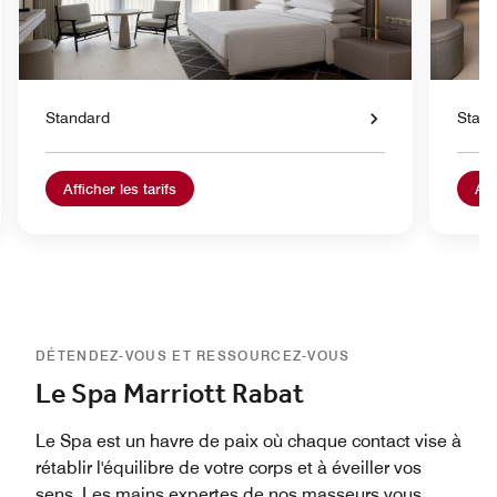
Standard
Stan
Afficher les tarifs
Aff
DÉTENDEZ-VOUS ET RESSOURCEZ-VOUS
Le Spa Marriott Rabat
Le Spa est un havre de paix où chaque contact vise à
rétablir l'équilibre de votre corps et à éveiller vos
sens. Les mains expertes de nos masseurs vous