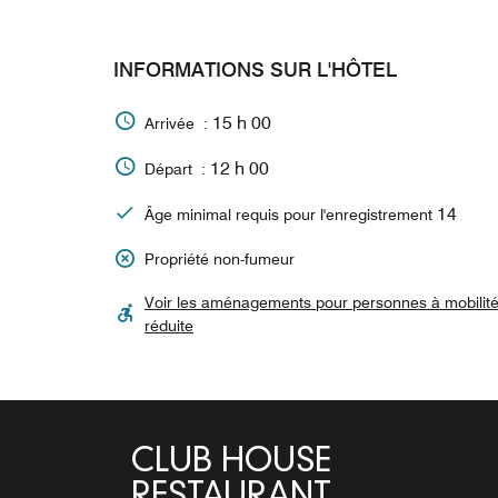
INFORMATIONS SUR L'HÔTEL
15 h 00
Arrivée :
12 h 00
Départ :
14
Âge minimal requis pour l'enregistrement
Propriété non-fumeur
Voir les aménagements pour personnes à mobilit
réduite
DAMA DAMA
CLUB HOUSE
CLUB HOUSE BAR
DRAGONFLY BAR
RESTAURANT
RESTAURANT