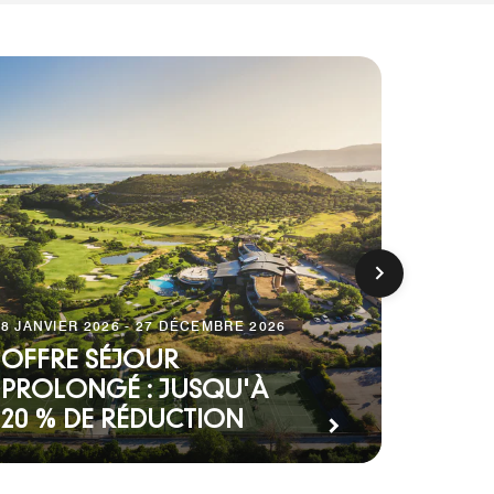
8 JANVIER 2026 - 27 DÉCEMBRE 2026
OFFRE SÉJOUR
7 JANVI
PROLONGÉ : JUSQU'À
20 % DE RÉDUCTION
SPA 