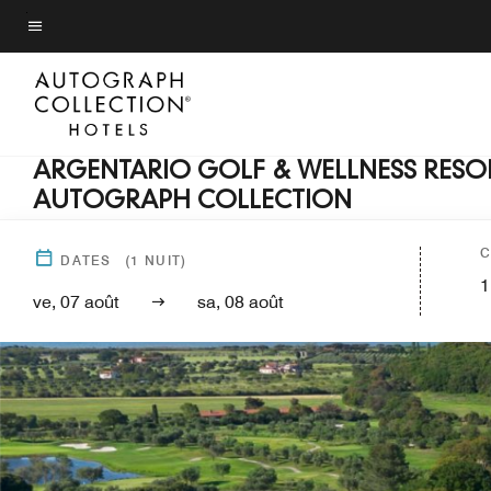
Skip
to
Texte du menu
main
content
ARGENTARIO GOLF & WELLNESS RESOR
AUTOGRAPH COLLECTION
C
DATES
(
1
NUIT)
1
ve, 07 août
sa, 08 août