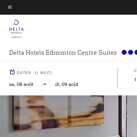
Skip
to
Texte du menu
main
content
Delta Hotels Edmonton Centre Suites
C
DATES
(
1
NUIT)
1
sa, 08 août
di, 09 août