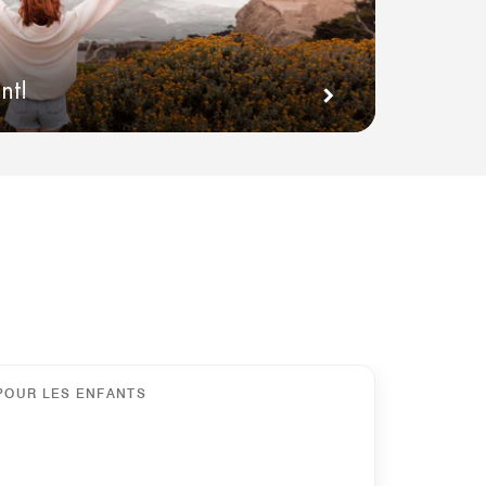
7
nt!
 POUR LES ENFANTS