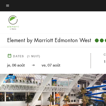
Skip
to
Texte du menu
main
content
Element by Marriott Edmonton West
C
DATES
(
1
NUIT)
1
je, 06 août
ve, 07 août