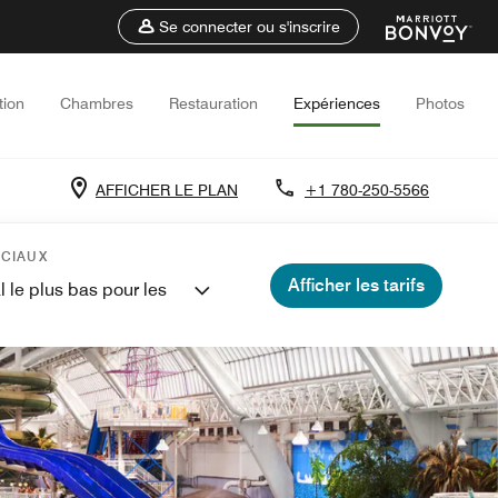
Se connecter ou s'inscrire
tion
Chambres
Restauration
Expériences
Photos
AFFICHER LE PLAN
+1 780-250-5566
ÉCIAUX
Afficher les tarifs
l le plus bas pour les