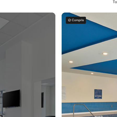
To
Compris
t)