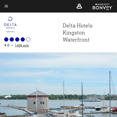
Skip
to
Texte du menu
main
Delta Hotels
content
Kingston
Waterfront
4.0
•
1406 avis